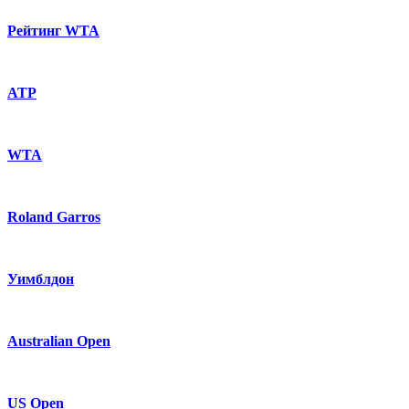
Рейтинг WTA
ATP
WTA
Roland Garros
Уимблдон
Australian Open
US Open