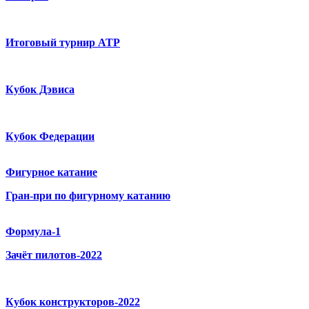
Итоговый турнир ATP
Кубок Дэвиса
Кубок Федерации
Фигурное катание
Гран-при по фигурному катанию
Формула-1
Зачёт пилотов-2022
Кубок конструкторов-2022