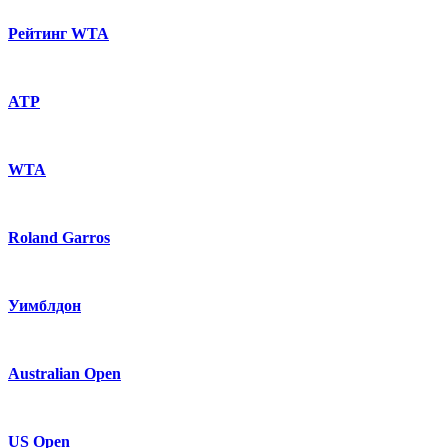
Рейтинг WTA
ATP
WTA
Roland Garros
Уимблдон
Australian Open
US Open