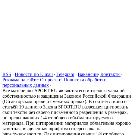
RSS
·
Новости по E-mail
·
Telegram
·
Вакансии
·
Контакты
·
Реклама на сайте
·
О проекте
·
Политика обработки
персональных данных
·
Все материалы SPORT.RU являются его интеллектуальной
собственностью и защищены Законом Российской Федерации
(Об авторском праве и смежных правах). В соответствии со
статьёй 19 данного Закона SPORT.RU разрешает цитировать
свои тексты без своего письменного разрешения в размерах,
не превышающих 1/4 от общего объёма цитируемого
материала. При цитировании материалов обязательна хорошо
заметная, выделенная шрифтом гиперссылка на
https://www.sport.ru. Для цитирования свыше 1/4 от общего