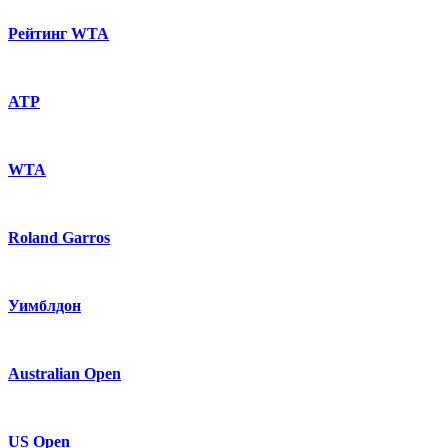
Рейтинг WTA
ATP
WTA
Roland Garros
Уимблдон
Australian Open
US Open