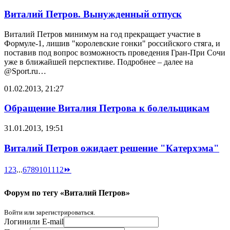
Виталий Петров. Вынужденный отпуск
Виталий Петров минимум на год прекращает участие в
Формуле-1, лишив "королевские гонки" российского стяга, и
поставив под вопрос возможность проведения Гран-При Сочи
уже в ближайшей перспективе. Подробнее – далее на
@Sport.ru
…
01.02.2013, 21:27
Обращение Виталия Петрова к болельщикам
31.01.2013, 19:51
Виталий Петров ожидает решение "Катерхэма"
1
2
3
...
6
7
8
9
10
11
12
⏩
Форум по тегу «Виталий Петров»
Войти или зарегистрироваться.
Логин
или E-mail