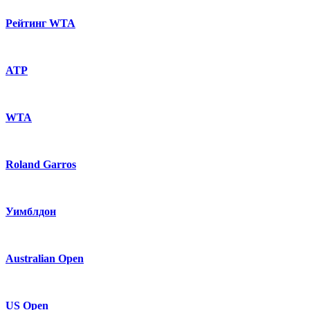
Рейтинг WTA
ATP
WTA
Roland Garros
Уимблдон
Australian Open
US Open