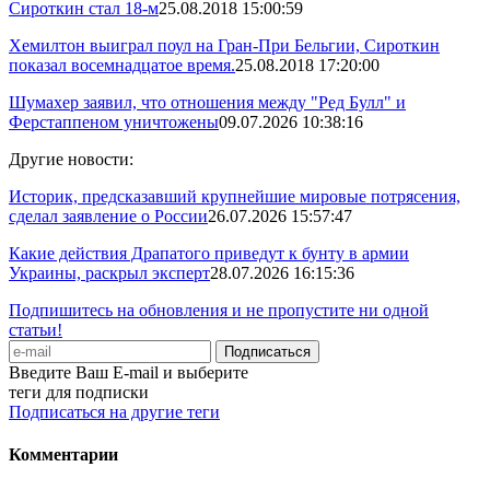
Сироткин стал 18-м
25.08.2018 15:00:59
Хемилтон выиграл поул на Гран-При Бельгии, Сироткин
показал восемнадцатое время.
25.08.2018 17:20:00
Шумахер заявил, что отношения между "Ред Булл" и
Ферстаппеном уничтожены
09.07.2026 10:38:16
Другие новости:
Историк, предсказавший крупнейшие мировые потрясения,
сделал заявление о России
26.07.2026 15:57:47
Какие действия Драпатого приведут к бунту в армии
Украины, раскрыл эксперт
28.07.2026 16:15:36
Подпишитесь на обновления и не пропустите ни одной
статьи!
Введите Ваш E-mail и выберите
теги для подписки
Подписаться на другие теги
Комментарии