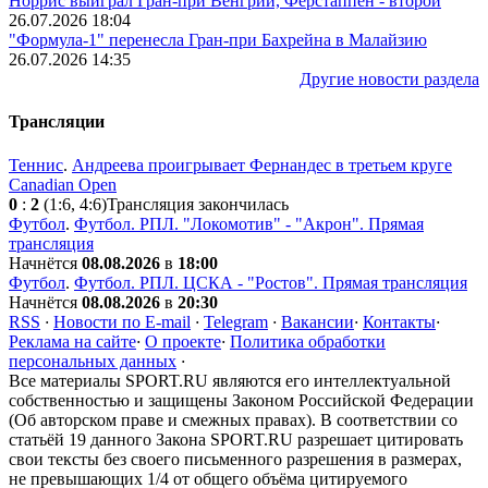
Норрис выиграл Гран-при Венгрии, Ферстаппен - второй
26.07.2026 18:04
"Формула-1" перенесла Гран-при Бахрейна в Малайзию
26.07.2026 14:35
Другие новости раздела
Трансляции
Теннис
.
Андреева проигрывает Фернандес в третьем круге
Canadian Open
0
:
2
(1:6, 4:6)
Трансляция закончилась
Футбол
.
Футбол. РПЛ. "Локомотив" - "Акрон". Прямая
трансляция
Начнётся
08.08.2026
в
18:00
Футбол
.
Футбол. РПЛ. ЦСКА - "Ростов". Прямая трансляция
Начнётся
08.08.2026
в
20:30
RSS
·
Новости по E-mail
·
Telegram
·
Вакансии
·
Контакты
·
Реклама на сайте
·
О проекте
·
Политика обработки
персональных данных
·
Все материалы SPORT.RU являются его интеллектуальной
собственностью и защищены Законом Российской Федерации
(Об авторском праве и смежных правах). В соответствии со
статьёй 19 данного Закона SPORT.RU разрешает цитировать
свои тексты без своего письменного разрешения в размерах,
не превышающих 1/4 от общего объёма цитируемого