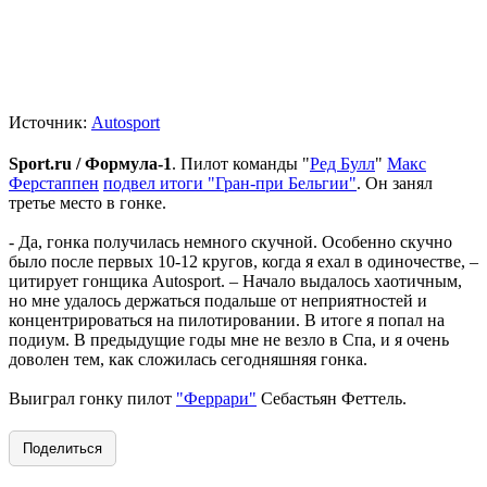
Источник:
Autosport
Sport.ru / Формула-1
. Пилот команды "
Ред Булл
"
Макс
Ферстаппен
подвел итоги "Гран-при Бельгии"
. Он занял
третье место в гонке.
- Да, гонка получилась немного скучной. Особенно скучно
было после первых 10-12 кругов, когда я ехал в одиночестве, –
цитирует гонщика Autosport. – Начало выдалось хаотичным,
но мне удалось держаться подальше от неприятностей и
концентрироваться на пилотировании. В итоге я попал на
подиум. В предыдущие годы мне не везло в Спа, и я очень
доволен тем, как сложилась сегодняшняя гонка.
Выиграл гонку пилот
"Феррари"
Себастьян Феттель.
Поделиться