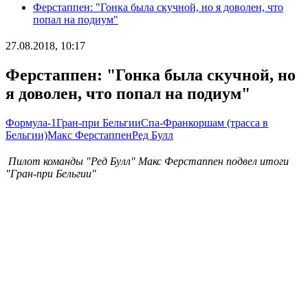
Ферстаппен: "Гонка была скучной, но я доволен, что
попал на подиум"
27.08.2018, 10:17
Ферстаппен: "Гонка была скучной, но
я доволен, что попал на подиум"
Формула-1
Гран-при Бельгии
Спа-Франкоршам (трасса в
Бельгии)
Макс Ферстаппен
Ред Булл
Пилот команды "Ред Булл" Макс Ферстаппен подвел итоги
"Гран-при Бельгии"