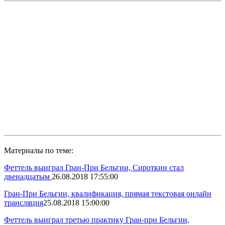
Материалы по теме:
Феттель выиграл Гран-При Бельгии, Сироткин стал
двенадцатым
26.08.2018 17:55:00
Гран-При Бельгии, квалификация, прямая текстовая онлайн
трансляция
25.08.2018 15:00:00
Феттель выиграл третью практику Гран-при Бельгии,