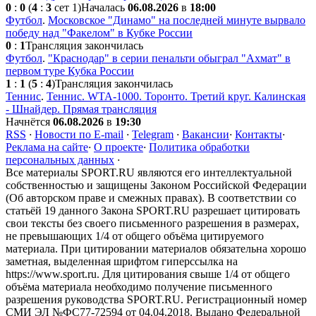
0
:
0
(
4
:
3
сет 1)
Началась
06.08.2026
в
18:00
Футбол
.
Московское "Динамо" на последней минуте вырвало
победу над "Факелом" в Кубке России
0
:
1
Трансляция закончилась
Футбол
.
"Краснодар" в серии пенальти обыграл "Ахмат" в
первом туре Кубка России
1
:
1
(
5
:
4
)
Трансляция закончилась
Теннис
.
Теннис. WTA-1000. Торонто. Третий круг. Калинская
- Шнайдер. Прямая трансляция
Начнётся
06.08.2026
в
19:30
RSS
·
Новости по E-mail
·
Telegram
·
Вакансии
·
Контакты
·
Реклама на сайте
·
О проекте
·
Политика обработки
персональных данных
·
Все материалы SPORT.RU являются его интеллектуальной
собственностью и защищены Законом Российской Федерации
(Об авторском праве и смежных правах). В соответствии со
статьёй 19 данного Закона SPORT.RU разрешает цитировать
свои тексты без своего письменного разрешения в размерах,
не превышающих 1/4 от общего объёма цитируемого
материала. При цитировании материалов обязательна хорошо
заметная, выделенная шрифтом гиперссылка на
https://www.sport.ru. Для цитирования свыше 1/4 от общего
объёма материала необходимо получение письменного
разрешения руководства SPORT.RU. Регистрационный номер
СМИ ЭЛ №ФС77-72594 от 04.04.2018. Выдано Федеральной