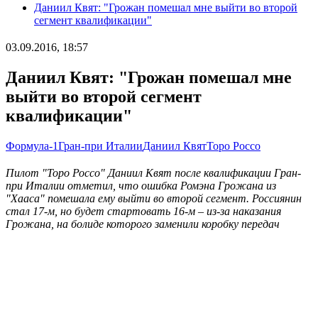
Даниил Квят: "Грожан помешал мне выйти во второй
сегмент квалификации"
03.09.2016, 18:57
Даниил Квят: "Грожан помешал мне
выйти во второй сегмент
квалификации"
Формула-1
Гран-при Италии
Даниил Квят
Торо Россо
Пилот "Торо Россо" Даниил Квят после квалификации Гран-
при Италии отметил, что ошибка Ромэна Грожана из
"Хааса" помешала ему выйти во второй сегмент. Россиянин
стал 17-м, но будет стартовать 16-м – из-за наказания
Грожана, на болиде которого заменили коробку передач