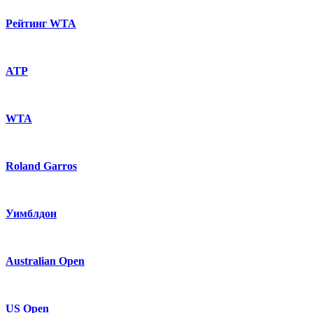
Рейтинг WTA
ATP
WTA
Roland Garros
Уимблдон
Australian Open
US Open