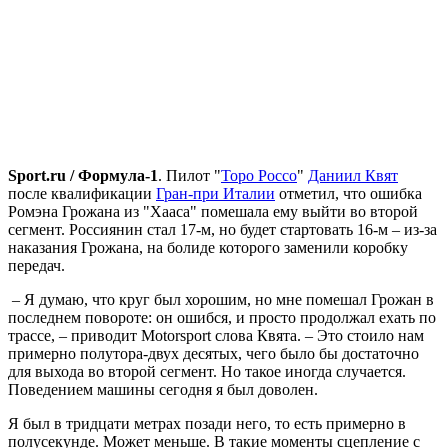
Sport.ru / Формула-1
. Пилот "
Торо Россо
"
Даниил Квят
после квалификации
Гран-при Италии
отметил, что ошибка
Ромэна Грожана из "Хааса" помешала ему выйти во второй
сегмент. Россиянин стал 17-м, но будет стартовать 16-м – из-за
наказания Грожана, на болиде которого заменили коробку
передач.
– Я думаю, что круг был хорошим, но мне помешал Грожан в
последнем повороте: он ошибся, и просто продолжал ехать по
трассе, – приводит Motorsport слова Квята. – Это стоило нам
примерно полутора-двух десятых, чего было бы достаточно
для выхода во второй сегмент. Но такое иногда случается.
Поведением машины сегодня я был доволен.
Я был в тридцати метрах позади него, то есть примерно в
полусекунде. Может меньше. В такие моменты сцепление с