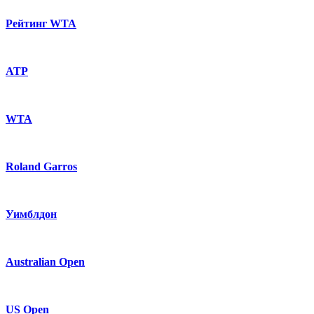
Рейтинг WTA
ATP
WTA
Roland Garros
Уимблдон
Australian Open
US Open