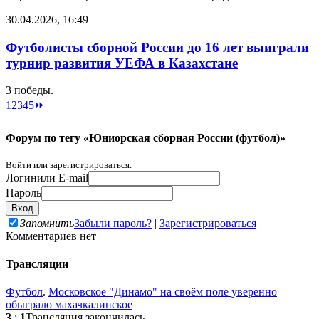
30.04.2026, 16:49
Футболисты сборной России до 16 лет выиграли
турнир развития УЕФА в Казахстане
3 победы.
1
2
3
4
5
⏩
Форум по тегу «Юниорская сборная России (футбол)»
Войти или зарегистрироваться.
Логин
или E-mail
Пароль
Запомнить
Забыли пароль?
|
Зарегистрироваться
Комментариев нет
Трансляции
Футбол
.
Московское "Динамо" на своём поле уверенно
обыграло махачкалинское
3
:
1
Трансляция закончилась