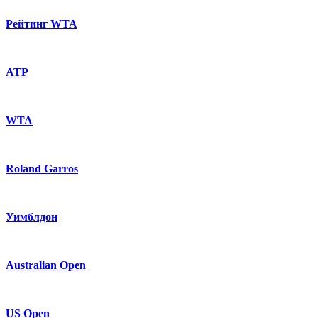
Рейтинг WTA
ATP
WTA
Roland Garros
Уимблдон
Australian Open
US Open