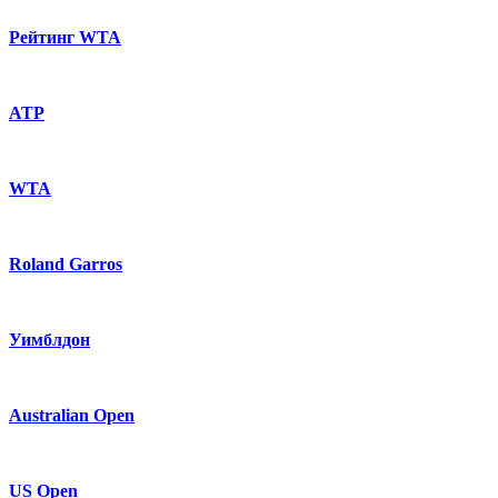
Рейтинг WTA
ATP
WTA
Roland Garros
Уимблдон
Australian Open
US Open