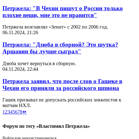
Петржела: "В Чехии пишут о России только
плохие вещи, мне это не нравится"
Петржела возглавлял «Зенит» с 2002 по 2006 год.
06.11.2024, 21:26
Петржела: "Дзюба в сборной? Это шутка?
Аршавин бы лучше сыграл"
Дзюба хочет вернуться в сборную.
04.11.2024, 22:44
Петржела заявил, что после слов о Гашеке в
Чехии его приняли за российского шпиона
Гашек призывал не допускать российских хоккеистов к
матчам НХЛ.
1
2
3
4
5
6
7
8
⏩
Форум по тегу «Властимил Петржела»
Войти или зарегистрироваться.