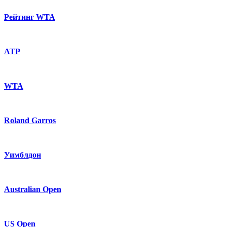
Рейтинг WTA
ATP
WTA
Roland Garros
Уимблдон
Australian Open
US Open