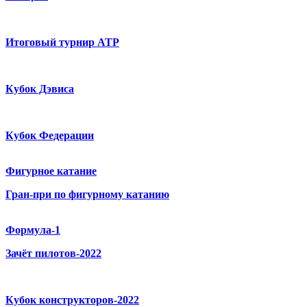
Итоговый турнир ATP
Кубок Дэвиса
Кубок Федерации
Фигурное катание
Гран-при по фигурному катанию
Формула-1
Зачёт пилотов-2022
Кубок конструкторов-2022