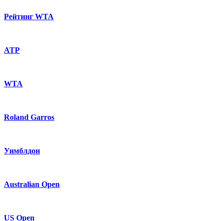
Рейтинг WTA
ATP
WTA
Roland Garros
Уимблдон
Australian Open
US Open