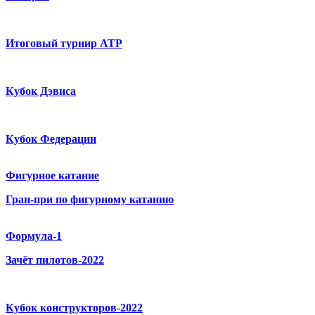
Итоговый турнир ATP
Кубок Дэвиса
Кубок Федерации
Фигурное катание
Гран-при по фигурному катанию
Формула-1
Зачёт пилотов-2022
Кубок конструкторов-2022