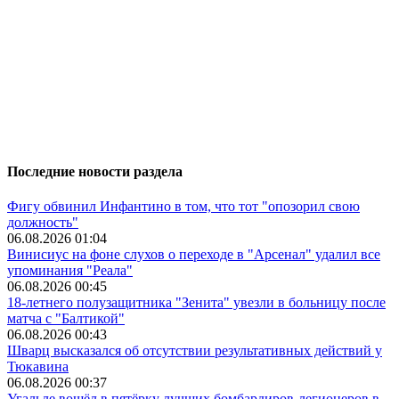
Последние новости раздела
Фигу обвинил Инфантино в том, что тот "опозорил свою
должность"
06.08.2026 01:04
Винисиус на фоне слухов о переходе в "Арсенал" удалил все
упоминания "Реала"
06.08.2026 00:45
18-летнего полузащитника "Зенита" увезли в больницу после
матча с "Балтикой"
06.08.2026 00:43
Шварц высказался об отсутствии результативных действий у
Тюкавина
06.08.2026 00:37
Угальле вошёл в пятёрку лучших бомбардиров-легионеров в