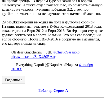
на правах аренды. В первом туре он забил гол в ворота
"Ювентуса", а также отдал голевой пас, но обыграть бывшую
команду не удалось, туринцы победили 3:2, с тех пор
футболист молчал, пока не случился этот памятный автогол.
29 раз Джаккерини выходил на поле в футболке сборной
Италии, принимал участие в Кубке Конфедераций 2013 года,
также ездил на Евро-2012 и Евро-2016. Во Франции ему даже
удалось забить гол в ворота Бельгии. Это был его последний
гол за сборную. После ЕВРО-2016 в сборную не вызывался,
его карьера пошла на спад.
Oh dear Giaccherini... 🤦🏻‍♂️
#ChievoSassuolo
pic.twitter.com/ZbX480RAar
— Everything Napoli (@NapoliAndNaples)
4 ноября
2018 г.
Поделиться
Таблица Серии А