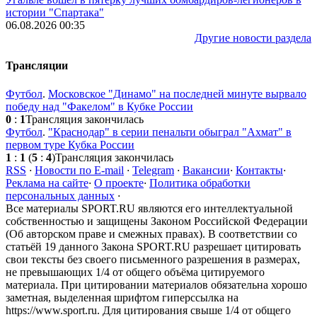
истории "Спартака"
06.08.2026 00:35
Другие новости раздела
Трансляции
Футбол
.
Московское "Динамо" на последней минуте вырвало
победу над "Факелом" в Кубке России
0
:
1
Трансляция закончилась
Футбол
.
"Краснодар" в серии пенальти обыграл "Ахмат" в
первом туре Кубка России
1
:
1
(
5
:
4
)
Трансляция закончилась
RSS
·
Новости по E-mail
·
Telegram
·
Вакансии
·
Контакты
·
Реклама на сайте
·
О проекте
·
Политика обработки
персональных данных
·
Все материалы SPORT.RU являются его интеллектуальной
собственностью и защищены Законом Российской Федерации
(Об авторском праве и смежных правах). В соответствии со
статьёй 19 данного Закона SPORT.RU разрешает цитировать
свои тексты без своего письменного разрешения в размерах,
не превышающих 1/4 от общего объёма цитируемого
материала. При цитировании материалов обязательна хорошо
заметная, выделенная шрифтом гиперссылка на
https://www.sport.ru. Для цитирования свыше 1/4 от общего