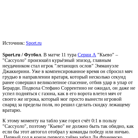
Источник:
Sport.ru
Sport.ru / Футбол
. В матче 11 тура
Серии А
"Кьево" –
"Сассуоло" произошёл курьёзный эпизод, главным
неудачником стал игрок "летающих ослов" Эммануэле
Джаккерини. Уже в компенсированное время он сбросил мяч
грудью в направлении вратаря, который несколько секунд
ранее совершил великолепное спасение, отбив удар в упар от
Берарди. Подвоха Стефано Соррентино не ожидал, он даже не
успел подняться с газона, как в его ворота влетел мяч от
своего же игрока, который мог просто вынести игровой
снаряд за пределы поля, но решил сделать скидку лежащему
вратарю.
К этому моменту на табло уже горел счёт 0:1 в пользу
"Сассуоло", поэтому "Кьево" не должно быть так обидно, как
если бы этот автогол отобрал у команды победу или ничью.
Первый гол в конце первого тайма забил Ди Франческо,