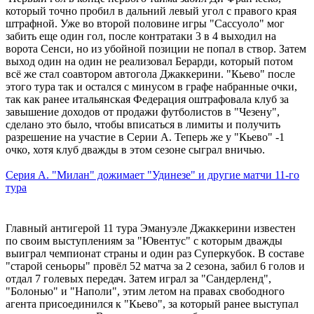
который точно пробил в дальний левый угол с правого края
штрафной. Уже во второй половине игры "Сассуоло" мог
забить еще один гол, после контратаки 3 в 4 выходил на
ворота Сенси, но из убойной позиции не попал в створ. Затем
выход один на один не реализовал Берарди, который потом
всё же стал соавтором автогола Джаккерини. "Кьево" после
этого тура так и остался с минусом в графе набранные очки,
так как ранее итальянская Федерация оштрафовала клуб за
завышение доходов от продажи футболистов в "Чезену",
сделано это было, чтобы вписаться в лимиты и получить
разрешение на участие в Серии А. Теперь же у "Кьево" -1
очко, хотя клуб дважды в этом сезоне сыграл вничью.
Серия А. "Милан" дожимает "Удинезе" и другие матчи 11-го
тура
Главный антигерой 11 тура Эмануэле Джаккерини известен
по своим выступлениям за "Ювентус" с которым дважды
выиграл чемпионат страны и один раз Суперкубок. В составе
"старой сеньоры" провёл 52 матча за 2 сезона, забил 6 голов и
отдал 7 голевых передач. Затем играл за "Сандерленд",
"Болонью" и "Наполи", этим летом на правах свободного
агента присоединился к "Кьево", за который ранее выступал