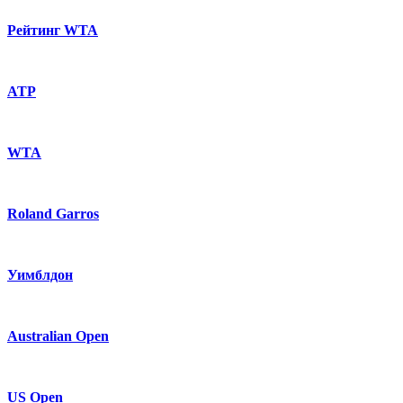
Рейтинг WTA
ATP
WTA
Roland Garros
Уимблдон
Australian Open
US Open