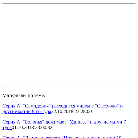
Материалы по теме:
Серия А. "Сампдория" расходится миром с "Сассуоло" и
другие матчи 9-го тура
22.10.2018 23:28:00
Серия А. "Болонья" дожимает "Удинезе" и другие матчи 7
тура
01.10.2018 23:00:32
Серия А. "Лацио" уступает "Интеру" и другие матчи 10