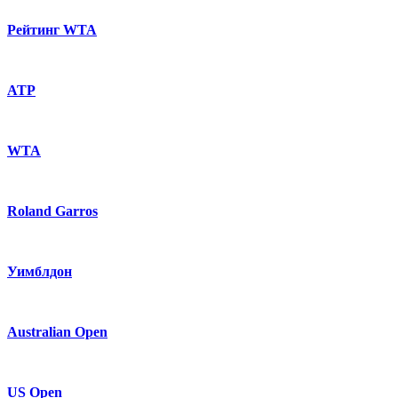
Рейтинг WTA
ATP
WTA
Roland Garros
Уимблдон
Australian Open
US Open