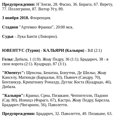
Предупреждения:
Н`Зонзи, 28. Фасио, 36. Бираги, 67. Верету,
77. Пеллегрини, 87. Витор Угу, 89.
3 ноября 2018.
Флоренция.
Стадион
"Артемио Франки", 20:00 мск.
Судья
- Лука Банти (Ливорно).
ЮВЕНТУС (Турин) - КАЛЬЯРИ (Кальяри)
- 3:1
(2:1)
Голы:
Дибала, 1 (1:0). Жоау Педру, 36 (1:1). Брадарич, 38 - в
свои ворота (2:1). Куадрадо, 87 (3:1).
"Ювентус":
Щенсны, Бенатиа, Бонуччи, Де Шильо, Жоау
Канселу, Матюиди (Барцальи, 83), Пьянич (Сандру, 70),
Бентанкур, Криштиану Роналду, Дуглас Коста (Куадрадо, 46),
Дибала.
"Кальяри":
Краньо, Срна, Пизакане, Чеппителли, Падоин
(Сау, 80), Ионицэ (Фараго, 67), Кастро, Жоау Педру, Барелла,
Брадарич (Чигарини, 56), Паволетти.
Предупреждения:
Брадарич, 32. Паволетти, 49. Пизакане, 63.