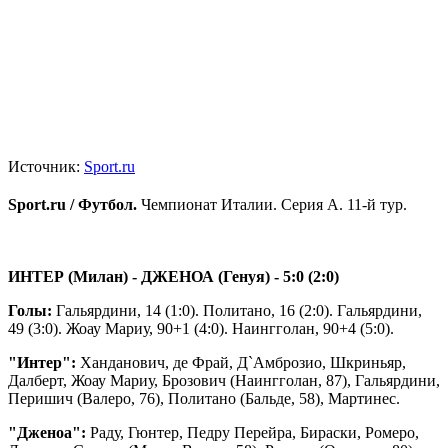
Источник:
Sport.ru
Sport.ru / Футбол.
Чемпионат Италии. Серия А. 11-й тур.
ИНТЕР (Милан) - ДЖЕНОА (Генуя) - 5:0 (2:0)
Голы:
Гальярдини, 14 (1:0). Политано, 16 (2:0). Гальярдини,
49 (3:0). Жоау Мариу, 90+1 (4:0). Наингголан, 90+4 (5:0).
"Интер":
Ханданович, де Фрай, Д`Амброзио, Шкриньяр,
Далберт, Жоау Мариу, Брозович (Наингголан, 87), Гальярдини,
Перишич (Валеро, 76), Политано (Бальде, 58), Мартинес.
"Дженоа":
Раду, Гюнтер, Педру Перейра, Бираски, Ромеро,