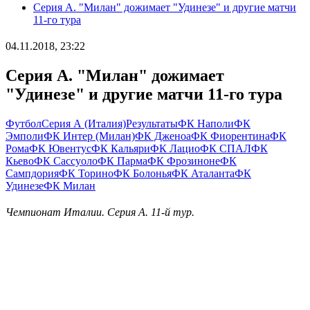
Серия А. "Милан" дожимает "Удинезе" и другие матчи
11-го тура
04.11.2018, 23:22
Серия А. "Милан" дожимает
"Удинезе" и другие матчи 11-го тура
Футбол
Серия А (Италия)
Результаты
ФК Наполи
ФК
Эмполи
ФК Интер (Милан)
ФК Дженоа
ФК Фиорентина
ФК
Рома
ФК Ювентус
ФК Кальяри
ФК Лацио
ФК СПАЛ
ФК
Кьево
ФК Сассуоло
ФК Парма
ФК Фрозиноне
ФК
Сампдория
ФК Торино
ФК Болонья
ФК Аталанта
ФК
Удинезе
ФК Милан
Чемпионат Италии. Серия А. 11-й тур.