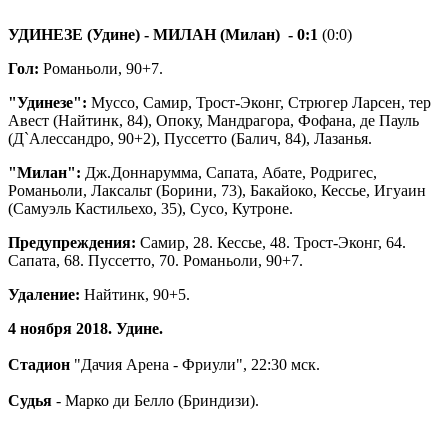
УДИНЕЗЕ (Удине) - МИЛАН (Милан)
- 0:1
(0:0)
Гол:
Романьоли, 90+7.
"Удинезе":
Муссо, Самир, Трост-Эконг, Стрюгер Ларсен, тер
Авест (Найтинк, 84), Опоку, Мандрагора, Фофана, де Пауль
(Д`Алессандро, 90+2), Пуссетто (Балич, 84), Лазанья.
"Милан":
Дж.Доннарумма, Сапата, Абате, Родригес,
Романьоли, Лаксальт (Борини, 73), Бакайоко, Кессье, Игуаин
(Самуэль Кастильехо, 35), Сусо, Кутроне.
Предупреждения:
Самир, 28. Кессье, 48. Трост-Эконг, 64.
Сапата, 68. Пуссетто, 70. Романьоли, 90+7.
Удаление:
Найтинк, 90+5.
4 ноября 2018. Удине.
Стадион
"Дачия Арена - Фриули", 22:30 мск.
Судья
- Марко ди Белло (Бриндизи).