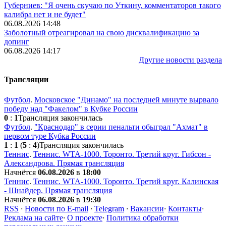
Губерниев: "Я очень скучаю по Уткину, комментаторов такого
калибра нет и не будет"
06.08.2026 14:48
Заболотный отреагировал на свою дисквалификацию за
допинг
06.08.2026 14:17
Другие новости раздела
Трансляции
Футбол
.
Московское "Динамо" на последней минуте вырвало
победу над "Факелом" в Кубке России
0
:
1
Трансляция закончилась
Футбол
.
"Краснодар" в серии пенальти обыграл "Ахмат" в
первом туре Кубка России
1
:
1
(
5
:
4
)
Трансляция закончилась
Теннис
.
Теннис. WTA-1000. Торонто. Третий круг. Гибсон -
Александрова. Прямая трансляция
Начнётся
06.08.2026
в
18:00
Теннис
.
Теннис. WTA-1000. Торонто. Третий круг. Калинская
- Шнайдер. Прямая трансляция
Начнётся
06.08.2026
в
19:30
RSS
·
Новости по E-mail
·
Telegram
·
Вакансии
·
Контакты
·
Реклама на сайте
·
О проекте
·
Политика обработки