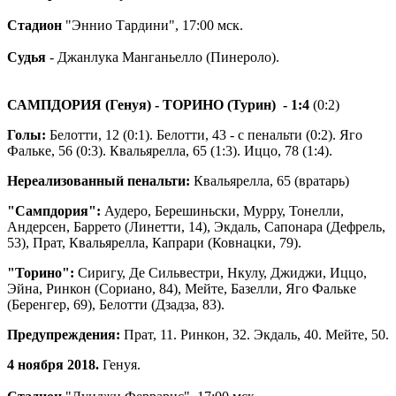
Стадион
"Эннио Тардини", 17:00 мск.
Судья
- Джанлука Манганьелло (Пинероло).
САМПДОРИЯ (Генуя) - ТОРИНО (Турин)
- 1:4
(0:2)
Голы:
Белотти, 12 (0:1). Белотти, 43 - с пенальти (0:2). Яго
Фальке, 56 (0:3). Квальярелла, 65 (1:3). Иццо, 78 (1:4).
Нереализованный пенальти:
Квальярелла, 65 (вратарь)
"Сампдория":
Аудеро, Берешиньски, Мурру, Тонелли,
Андерсен, Баррето (Линетти, 14), Экдаль, Сапонара (Дефрель,
53), Прат, Квальярелла, Капрари (Ковнацки, 79).
"Торино":
Сиригу, Де Сильвестри, Нкулу, Джиджи, Иццо,
Эйна, Ринкон (Сориано, 84), Мейте, Базелли, Яго Фальке
(Беренгер, 69), Белотти (Дзадза, 83).
Предупреждения:
Прат, 11. Ринкон, 32. Экдаль, 40. Мейте, 50.
4 ноября 2018.
Генуя.