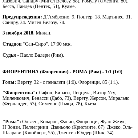
Лазович, Сандру (Мигел Велозу, 58), Ромулу (Омеонга, 80),
Бесса, Пандев (Пентек, 51), Куаме.
Предупреждения:
Д`Амброзио, 9. Гюнтер, 18. Мартинес, 31.
Сандру, 34. Мигел Велозу, 74.
3 ноября 2018.
Милан.
Стадион
"Сан-Сиро", 17:00 мск.
Судья
- Паоло Валери (Рим).
ФИОРЕНТИНА (Флоренция) - РОМА (Рим) - 1:1 (1:0)
Голы:
Верету, 32 - с пенальти (1:0). Флоренци, 85 (1:1).
"Фиорентина":
Лафон, Бираги, Пеццела, Витор Угу,
Миленкович, Бенасси (Дабо, 73), Верету, Жерсон, Миральяс
(Фернандес, 53), Симеоне (Пьяца, 78), Кьеза.
"Рома":
Ольсен, Коларов, Фасио, Флоренци, Жуан Жезус,
Н`Зонзи, Пеллегрини, Дзаньоло (Кристанте, 67), Джеко, Эль-
Шаарави (Клюйверт, 55), Дженгиз Юндер (Шик, 74).