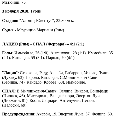
Матюиди, 75.
3 ноября 2018.
Турин.
Стадион
"Альянц-Ювентус", 22:30 мск.
Судья
- Маурицио Мариани (Рим).
ЛАЦИО (Рим) - СПАЛ (Феррара)
– 4:1
(2:1)
Голы
: Иммобиле, 26 (1:0). Антенуччи, 28 (1:1). Иммобиле, 35
(2:1). Катальди, 59 (3:1). Пароло, 70 (4:1).
"
Лацио
": Стракоша, Раду, Ачерби, Габаррон, Уоллас, Лулич
(Лукаку, 63), Пароло, Катальди, С.Милинкович-Савич
(Бериша, 74), Кайседо (Корреа, 60), Иммобиле.
СПАЛ
: В.Милинкович-Савич, Фелипе, Викари, Бонифаци
(Ционек, 46), Миссироли, Вальдифиори, Эвертон Луиз
(Дикманн, 81), Коста, Лаццари, Антенуччи, Петанья
(Палоски, 69).
Предупреждения
: Ачерби, 19. Эвертон Луиз, 57. Фелипе, 69.