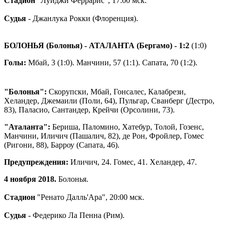
Стадион
"Луиджи Феррарис", 17:00 мск.
Судья
- Джанлука Рокки (Флоренция).
БОЛОНЬЯ (Болонья) - АТАЛАНТА (Бергамо)
- 1:2
(1:0)
Голы:
Мбай, 3 (1:0). Манчини, 57 (1:1). Сапата, 70 (1:2).
"Болонья":
Скорупски, Мбай, Гонсалес, Калабрези,
Хеландер, Джемаили (Поли, 64), Пульгар, Сванберг (Дестро,
83), Паласио, Сантандер, Крейчи (Орсолини, 73).
"Аталанта":
Бериша, Паломино, Хатебур, Толой, Гозенс,
Манчини, Иличич (Пашалич, 82), де Рон, Фройлер, Гомес
(Ригони, 88), Барроу (Сапата, 46).
Предупреждения:
Иличич, 24. Гомес, 41. Хеландер, 47.
4 ноября 2018.
Болонья.
Стадион
"Ренато Далль'Ара", 20:00 мск.
Судья
- Федерико Ла Пенна (Рим).