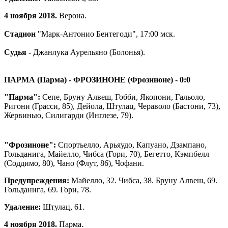
4 ноября 2018.
Верона.
Стадион
"Марк-Антонио Бентегоди", 17:00 мск.
Судья
- Джанлука Аурельяно (Болонья).
ПАРМА (Парма) - ФРОЗИНОНЕ (Фрозиноне)
- 0:0
"Парма":
Сепе, Бруну Алвеш, Гобби, Якопони, Гальоло,
Ригони (Грасси, 85), Дейола, Штулац, Чераволо (Бастони, 73),
Жервинью, Силигарди (Инглезе, 79).
"Фрозиноне":
Спортьелло, Арьяудо, Капуано, Дзампано,
Гольданига, Майелло, Чибса (Гори, 70), Бегетто, Кэмпбелл
(Соддимо, 80), Чано (Флут, 86), Чофани.
Предупреждения:
Майелло, 32. Чибса, 38. Бруну Алвеш, 69.
Гольданига, 69. Гори, 78.
Удаление:
Штулац, 61.
4 ноября 2018.
Парма.