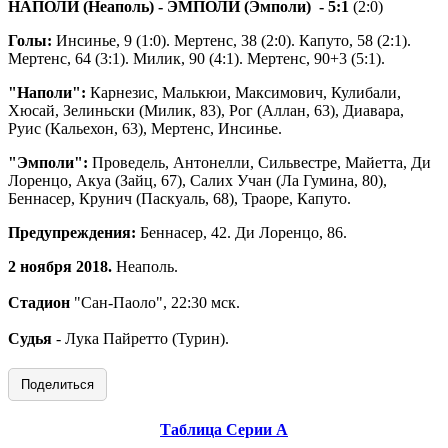
НАПОЛИ (Неаполь) - ЭМПОЛИ (Эмполи)
- 5:1
(2:0)
Голы:
Инсинье, 9 (1:0). Мертенс, 38 (2:0). Капуто, 58 (2:1).
Мертенс, 64 (3:1). Милик, 90 (4:1). Мертенс, 90+3 (5:1).
"Наполи":
Карнезис, Малькюи, Максимович, Кулибали,
Хюсай, Зелиньски (Милик, 83), Рог (Аллан, 63), Диавара,
Руис (Кальехон, 63), Мертенс, Инсинье.
"Эмполи":
Проведель, Антонелли, Сильвестре, Майетта, Ди
Лоренцо, Акуа (Зайц, 67), Салих Учан (Ла Гумина, 80),
Беннасер, Крунич (Паскуаль, 68), Траоре, Капуто.
Предупреждения:
Беннасер, 42. Ди Лоренцо, 86.
2 ноября 2018.
Неаполь.
Стадион
"Сан-Паоло", 22:30 мск.
Судья
- Лука Пайретто (Турин).
Поделиться
Таблица Серии А