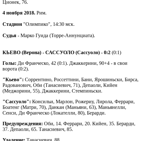
Ционек, 76.
4 ноября 2018.
Рим.
Стадион
"Олимпико", 14:30 мск.
Судья
- Марко Гуида (Торре-Аннунциата).
КЬЕВО (Верона) - САССУОЛО (Сассуоло)
- 0:2
(0:1)
Голы:
Ди Франческо, 42 (0:1). Джаккерини, 90+4 - в свои
ворота (0:2).
"Кьево":
Соррентино, Россеттини, Бани, Ярошиньски, Бирса,
Радованович, Оби (Танасиевич, 71), Депаоли, Кийен
(Меджорини, 55), Джаккерини, Стемпиньски.
"Сассуоло":
Консильи, Марлон, Рожериу, Лирола, Феррари,
Боатенг (Матри, 70), Данкан (Маньяни, 63), Маньянелли,
Сенси, Ди Франческо (Локателли, 80), Берарди.
Предупреждения:
Оби, 14. Феррари, 20. Кийен, 35. Берарди,
37. Депаоли, 65. Танасиевич, 85.
Удаление:
Танасиевич, 88.