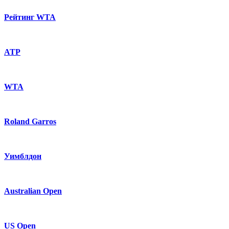
Рейтинг WTA
ATP
WTA
Roland Garros
Уимблдон
Australian Open
US Open