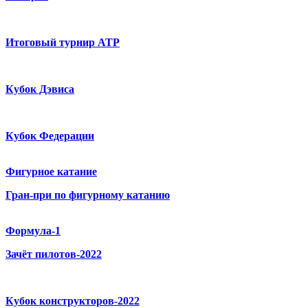
Итоговый турнир ATP
Кубок Дэвиса
Кубок Федерации
Фигурное катание
Гран-при по фигурному катанию
Формула-1
Зачёт пилотов-2022
Кубок конструкторов-2022