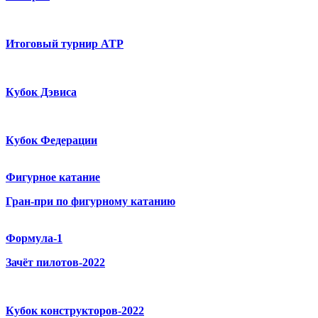
Итоговый турнир ATP
Кубок Дэвиса
Кубок Федерации
Фигурное катание
Гран-при по фигурному катанию
Формула-1
Зачёт пилотов-2022
Кубок конструкторов-2022