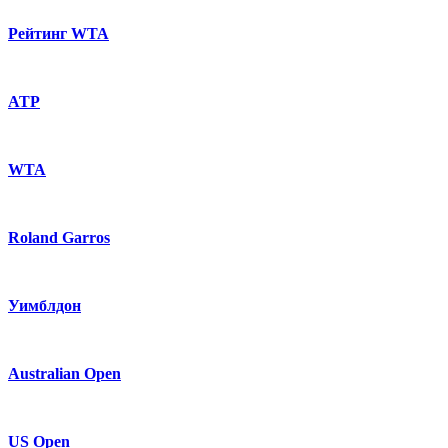
Рейтинг WTA
ATP
WTA
Roland Garros
Уимблдон
Australian Open
US Open