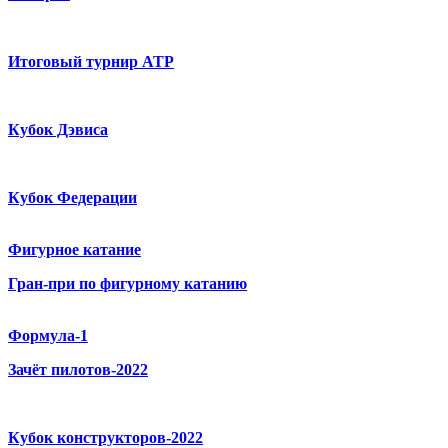
Итоговый турнир ATP
Кубок Дэвиса
Кубок Федерации
Фигурное катание
Гран-при по фигурному катанию
Формула-1
Зачёт пилотов-2022
Кубок конструкторов-2022