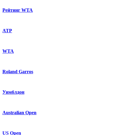
Рейтинг WTA
ATP
WTA
Roland Garros
Уимблдон
Australian Open
US Open