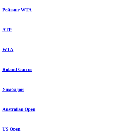
Рейтинг WTA
ATP
WTA
Roland Garros
Уимблдон
Australian Open
US Open