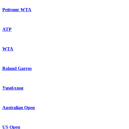
Рейтинг WTA
ATP
WTA
Roland Garros
Уимблдон
Australian Open
US Open