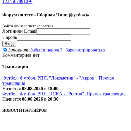
1
2
3
4
5
6
7
8
9
10
⏩
Форум по тегу «Сборная Чили (футбол)»
Войти или зарегистрироваться.
Логин
или E-mail
Пароль
Запомнить
Забыли пароль?
|
Зарегистрироваться
Комментариев нет
Трансляции
Футбол
.
Футбол. РПЛ. "Локомотив" - "Акрон". Прямая
трансляция
Начнётся
08.08.2026
в
18:00
Футбол
.
Футбол. РПЛ. ЦСКА - "Ростов". Прямая трансляция
Начнётся
08.08.2026
в
20:30
НОВОСТИ ПАРТНЁРОВ