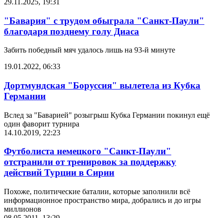
29.11.2025, 19:31
"Бавария" с трудом обыграла "Санкт-Паули"
благодаря позднему голу Диаса
Забить победный мяч удалось лишь на 93-й минуте
19.01.2022, 06:33
Дортмундская "Боруссия" вылетела из Кубка
Германии
Вслед за "Баварией" розыгрыш Кубка Германии покинул ещё
один фаворит турнира
14.10.2019, 22:23
Футболиста немецкого "Санкт-Паули"
отстранили от тренировок за поддержку
действий Турции в Сирии
Похоже, политические баталии, которые заполнили всё
информационное пространство мира, добрались и до игры
миллионов
08.05.2011, 13:29