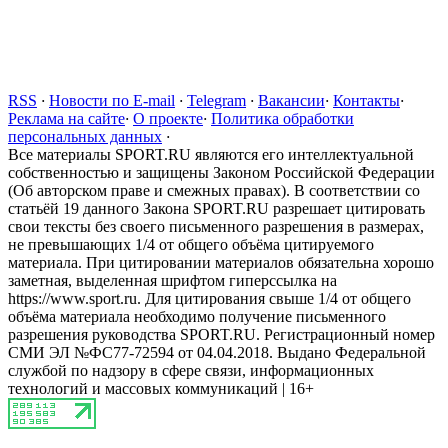
RSS
·
Новости по E-mail
·
Telegram
·
Вакансии
·
Контакты
·
Реклама на сайте
·
О проекте
·
Политика обработки
персональных данных
·
Все материалы SPORT.RU являются его интеллектуальной
собственностью и защищены Законом Российской Федерации
(Об авторском праве и смежных правах). В соответствии со
статьёй 19 данного Закона SPORT.RU разрешает цитировать
свои тексты без своего письменного разрешения в размерах,
не превышающих 1/4 от общего объёма цитируемого
материала. При цитировании материалов обязательна хорошо
заметная, выделенная шрифтом гиперссылка на
https://www.sport.ru. Для цитирования свыше 1/4 от общего
объёма материала необходимо получение письменного
разрешения руководства SPORT.RU. Регистрационный номер
СМИ ЭЛ №ФС77-72594 от 04.04.2018. Выдано Федеральной
службой по надзору в сфере связи, информационных
технологий и массовых коммуникаций | 16+