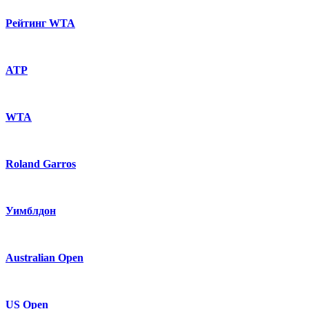
Рейтинг WTA
ATP
WTA
Roland Garros
Уимблдон
Australian Open
US Open