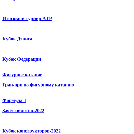
Итоговый турнир ATP
Кубок Дэвиса
Кубок Федерации
Фигурное катание
Гран-при по фигурному катанию
Формула-1
Зачёт пилотов-2022
Кубок конструкторов-2022