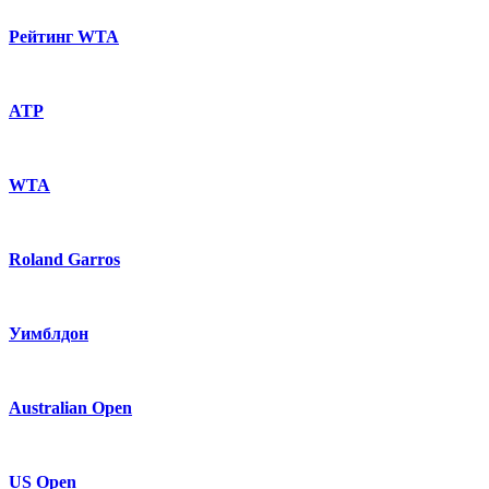
Рейтинг WTA
ATP
WTA
Roland Garros
Уимблдон
Australian Open
US Open