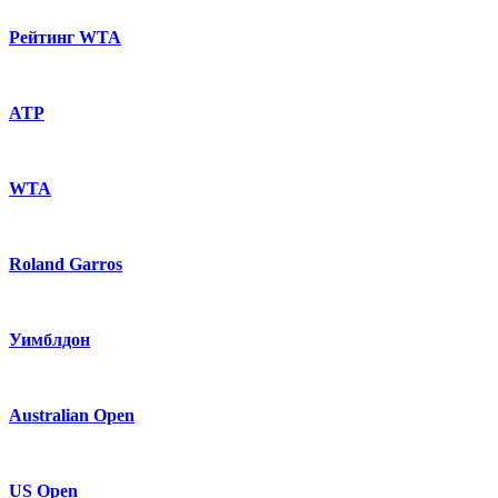
Рейтинг WTA
ATP
WTA
Roland Garros
Уимблдон
Australian Open
US Open