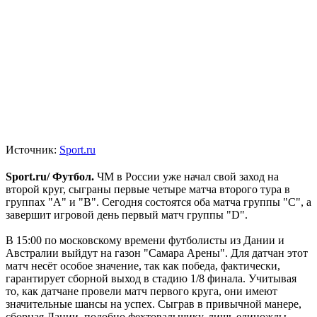
Источник:
Sport.ru
Sport.ru/ Футбол.
ЧМ в России уже начал свой заход на
второй круг, сыграны первые четыре матча второго тура в
группах "А" и "В". Сегодня состоятся оба матча группы "С", а
завершит игровой день первый матч группы "D".
В 15:00 по московскому времени футболисты из Дании и
Австралии выйдут на газон "Самара Арены". Для датчан этот
матч несёт особое значение, так как победа, фактически,
гарантирует сборной выход в стадию 1/8 финала. Учитывая
то, как датчане провели матч первого круга, они имеют
значительные шансы на успех. Сыграв в привычной манере,
сборная Дании, подобно фехтовальщику, лишь единожды