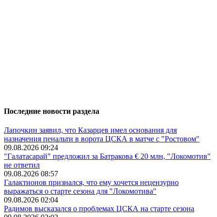
Последние новости раздела
Лапочкин заявил, что Казарцев имел основания для
назначения пенальти в ворота ЦСКА в матче с "Ростовом"
09.08.2026 09:24
"Галатасарай" предложил за Батракова € 20 млн, "Локомотив"
не ответил
09.08.2026 08:57
Галактионов признался, что ему хочется нецензурно
выражаться о старте сезона для "Локомотива"
09.08.2026 02:04
Радимов высказался о проблемах ЦСКА на старте сезона