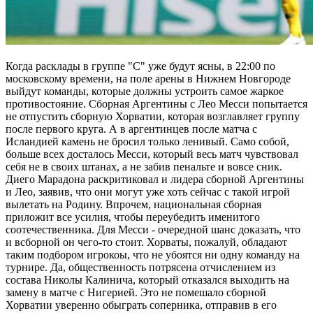
Когда расклады в группе "С" уже будут ясны, в 22:00 по
московскому времени, на поле арены в Нижнем Новгороде
выйдут команды, которые должны устроить самое жаркое
противостояние. Сборная Аргентины с Лео Месси попытается
не отпустить сборную Хорватии, которая возглавляет группу
после первого круга. А в аргентинцев после матча с
Исландией камень не бросил только ленивый. Само собой,
больше всех досталось Месси, который весь матч чувствовал
себя не в своих штанах, а не забив пенальте и вовсе сник.
Диего Марадона раскритиковал и лидера сборной Аргентины
и Лео, заявив, что они могут уже хоть сейчас с такой игрой
вылетать на Родину. Впрочем, национальная сборная
приложит все усилия, чтобы переубедить именитого
соотечественника. Для Месси - очередной шанс доказать, что
и всборной он чего-то стоит. Хорваты, пожалуй, обладают
таким подбором игрокоы, что не убоятся ни одну команду на
турнире. Да, общественность потрясена отчислением из
состава Николы Калинича, который отказался выходить на
замену в матче с Нигерией. Это не помешало сборной
Хорватии уверенно обыграть соперника, отправив в его