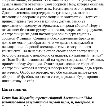
сумела нанести ответный укол сборной Перу, которая осыпала
штрафную датчан градом атак. Несмотря на это, игроки из
Дании выстояли, подтвердив статус команды, отлично
играющей в обороне и уповающей на контратаки. Поульсен
принес первые три очка в копилку датчан, замкнув
прекрасную передачу от Эриксена, а игроки сборной Перу в
отчаянном бессилии рухнули на газон, закрывая лица руками.
Австралийцы же дали настоящий бой лидеру группы -
сборной Франции. Сонные и обескураженные французы
долго не могли разобраться, что же делать с надежной и
насыщенной обороной команды с самого засушливого
континента. На пенальти в створ своих ворот австралийцы
быстро ответили с подобного стандарта, а курьёзный "тычок"
от Поля Погба помноженный на чудеса современной техники,
принёс победу Франции. Стоит отдать должное сборной
Австралии, которая и сегодня поборется до конца, ведь терять
им нечего. Особо интересно, что обе команды исповедуют
оборонный футбол, но кто-то сегодня должен будет принять
инициативу на себя.
Цитата матча.
Берт Ван Марвейк, тренер сборной Австралии: "Мы
разочарованы результатом первой игры, и, наверное, я