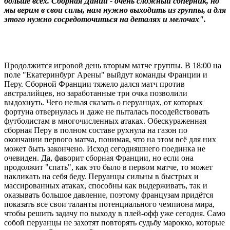
больше всех. Сборная Дании - очень сложный соперник, но
мы верим в свои силы, нам нужно выходить из группы, а для
этого нужно сосредоточиться на деталях и мелочах".
Продолжится игровой день вторым матче группы. В 18:00 на
поле "Екатеринбург Арены" выйдут команды Франции и
Перу. Сборной Франции тяжело дался матч против
австралийцев, но заработанные три очка позволили
выдохнуть. Чего нельзя сказать о перуанцах, от которых
фортуна отвернулась и даже не пыталась посодействовать
футболистам в многочисленных атаках. Обескураженная
сборная Перу в полном составе рухнула на газон по
окончании первого матча, понимая, что на этом всё для них
может быть закончено. Исход сегодняшнего поединка не
очевиден. Да, фаворит сборная Франции, но если она
продолжит "спать", как это было в первом матче, то может
накликать на себя беду. Перуанцы сильны в быстрых и
массированных атаках, способны как выдерживать, так и
оказывать большое давление, поэтому французам придётся
показать все свои таланты потенциального чемпиона мира,
чтобы решить задачу по выходу в плей-офф уже сегодня. Само
собой перуанцы не захотят повторять судьбу марокко, которые