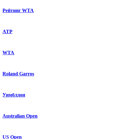
Рейтинг WTA
ATP
WTA
Roland Garros
Уимблдон
Australian Open
US Open