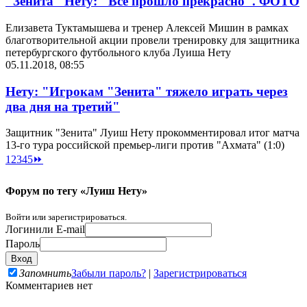
"Зенита" Нету: "Всё прошло прекрасно". ФОТО
Елизавета Туктамышева и тренер Алексей Мишин в рамках
благотворительной акции провели тренировку для защитника
петербургского футбольного клуба Луиша Нету
05.11.2018, 08:55
Нету: "Игрокам "Зенита" тяжело играть через
два дня на третий"
Защитник "Зенита" Луиш Нету прокомментировал итог матча
13-го тура российской премьер-лиги против "Ахмата" (1:0)
1
2
3
4
5
⏩
Форум по тегу «Луиш Нету»
Войти или зарегистрироваться.
Логин
или E-mail
Пароль
Запомнить
Забыли пароль?
|
Зарегистрироваться
Комментариев нет