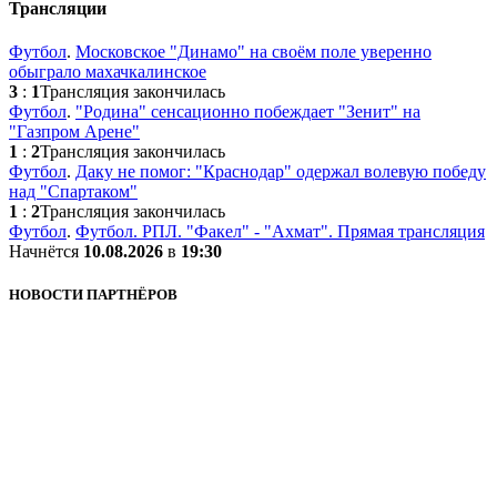
Трансляции
Футбол
.
Московское "Динамо" на своём поле уверенно
обыграло махачкалинское
3
:
1
Трансляция закончилась
Футбол
.
"Родина" сенсационно побеждает "Зенит" на
"Газпром Арене"
1
:
2
Трансляция закончилась
Футбол
.
Даку не помог: "Краснодар" одержал волевую победу
над "Спартаком"
1
:
2
Трансляция закончилась
Футбол
.
Футбол. РПЛ. "Факел" - "Ахмат". Прямая трансляция
Начнётся
10.08.2026
в
19:30
НОВОСТИ ПАРТНЁРОВ