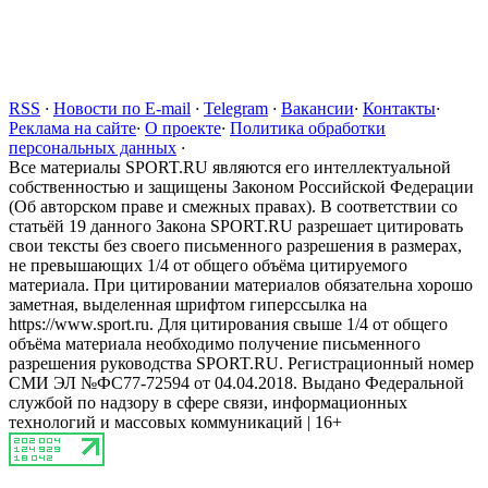
RSS
·
Новости по E-mail
·
Telegram
·
Вакансии
·
Контакты
·
Реклама на сайте
·
О проекте
·
Политика обработки
персональных данных
·
Все материалы SPORT.RU являются его интеллектуальной
собственностью и защищены Законом Российской Федерации
(Об авторском праве и смежных правах). В соответствии со
статьёй 19 данного Закона SPORT.RU разрешает цитировать
свои тексты без своего письменного разрешения в размерах,
не превышающих 1/4 от общего объёма цитируемого
материала. При цитировании материалов обязательна хорошо
заметная, выделенная шрифтом гиперссылка на
https://www.sport.ru. Для цитирования свыше 1/4 от общего
объёма материала необходимо получение письменного
разрешения руководства SPORT.RU. Регистрационный номер
СМИ ЭЛ №ФС77-72594 от 04.04.2018. Выдано Федеральной
службой по надзору в сфере связи, информационных
технологий и массовых коммуникаций | 16+