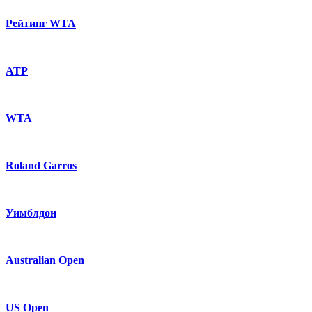
Рейтинг WTA
ATP
WTA
Roland Garros
Уимблдон
Australian Open
US Open