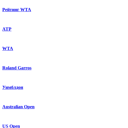
Рейтинг WTA
ATP
WTA
Roland Garros
Уимблдон
Australian Open
US Open