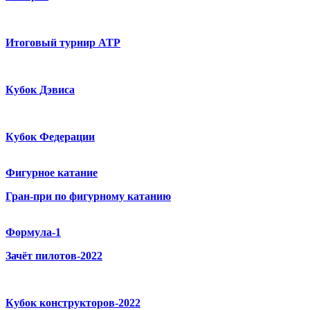
Итоговый турнир ATP
Кубок Дэвиса
Кубок Федерации
Фигурное катание
Гран-при по фигурному катанию
Формула-1
Зачёт пилотов-2022
Кубок конструкторов-2022