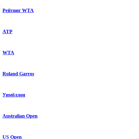
Рейтинг WTA
ATP
WTA
Roland Garros
Уимблдон
Australian Open
US Open