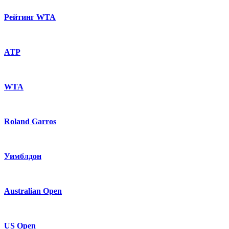
Рейтинг WTA
ATP
WTA
Roland Garros
Уимблдон
Australian Open
US Open