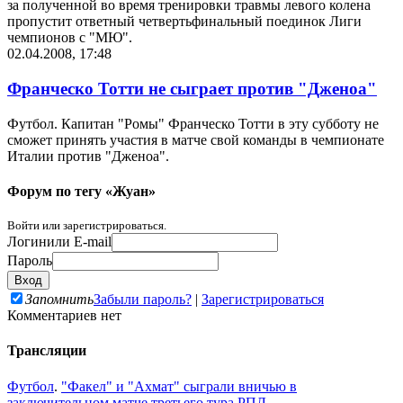
за полученной во время тренировки травмы левого колена
пропустит ответный четвертьфинальный поединок Лиги
чемпионов с "МЮ".
02.04.2008, 17:48
Франческо Тотти не сыграет против "Дженоа"
Футбол. Капитан "Ромы" Франческо Тотти в эту субботу не
сможет принять участия в матче свой команды в чемпионате
Италии против "Дженоа".
Форум по тегу «Жуан»
Войти или зарегистрироваться.
Логин
или E-mail
Пароль
Запомнить
Забыли пароль?
|
Зарегистрироваться
Комментариев нет
Трансляции
Футбол
.
"Факел" и "Ахмат" сыграли вничью в
заключительном матче третьего тура РПЛ