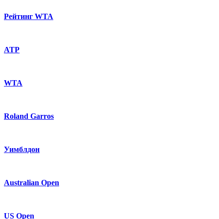
Рейтинг WTA
ATP
WTA
Roland Garros
Уимблдон
Australian Open
US Open