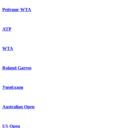
Рейтинг WTA
ATP
WTA
Roland Garros
Уимблдон
Australian Open
US Open