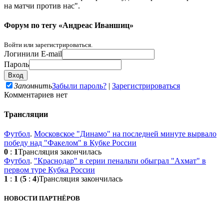
на матчи против нас".
Форум по тегу «Андреас Иваншиц»
Войти или зарегистрироваться.
Логин
или E-mail
Пароль
Запомнить
Забыли пароль?
|
Зарегистрироваться
Комментариев нет
Трансляции
Футбол
.
Московское "Динамо" на последней минуте вырвало
победу над "Факелом" в Кубке России
0
:
1
Трансляция закончилась
Футбол
.
"Краснодар" в серии пенальти обыграл "Ахмат" в
первом туре Кубка России
1
:
1
(
5
:
4
)
Трансляция закончилась
НОВОСТИ ПАРТНЁРОВ