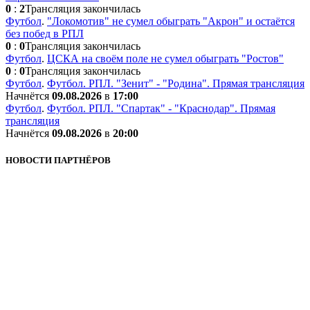
0
:
2
Трансляция закончилась
Футбол
.
"Локомотив" не сумел обыграть "Акрон" и остаётся
без побед в РПЛ
0
:
0
Трансляция закончилась
Футбол
.
ЦСКА на своём поле не сумел обыграть "Ростов"
0
:
0
Трансляция закончилась
Футбол
.
Футбол. РПЛ. "Зенит" - "Родина". Прямая трансляция
Начнётся
09.08.2026
в
17:00
Футбол
.
Футбол. РПЛ. "Спартак" - "Краснодар". Прямая
трансляция
Начнётся
09.08.2026
в
20:00
НОВОСТИ ПАРТНЁРОВ