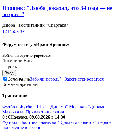
Ярошик: "Дзюба доказал, что 34 года — не
возраст"
Дзюба - воспитанник "Спартака".
1
2
3
4
5
6
7
8
⏩
Форум по тегу «Иржи Ярошик»
Войти или зарегистрироваться.
Логин
или E-mail
Пароль
Запомнить
Забыли пароль?
|
Зарегистрироваться
Комментариев нет
Трансляции
Футбол
.
Футбол. РПЛ. "Динамо" Москва - "Динамо"
Махачкала. Прямая трансляция
0
:
0
Началась
09.08.2026
в
14:30
Футбол
.
"Балтика" нанесла "Крыльям Советов" первое
поражение в сезоне