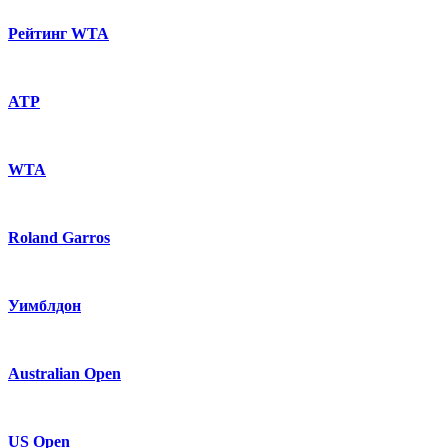
Рейтинг WTA
ATP
WTA
Roland Garros
Уимблдон
Australian Open
US Open