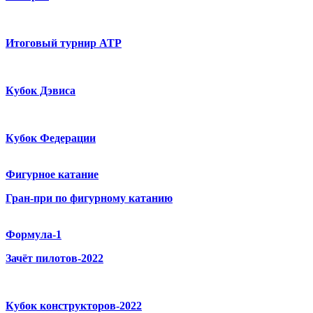
Итоговый турнир ATP
Кубок Дэвиса
Кубок Федерации
Фигурное катание
Гран-при по фигурному катанию
Формула-1
Зачёт пилотов-2022
Кубок конструкторов-2022