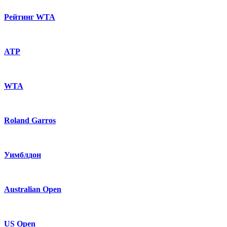
Рейтинг WTA
ATP
WTA
Roland Garros
Уимблдон
Australian Open
US Open