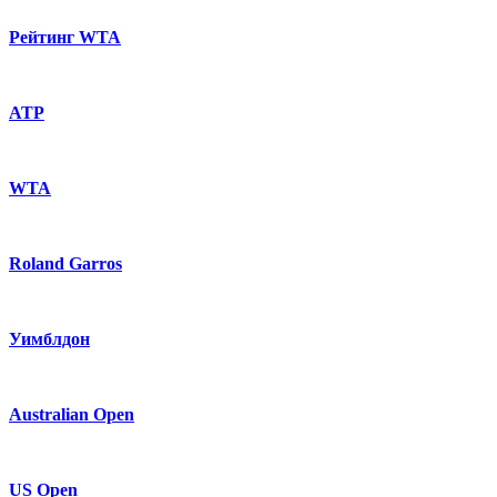
Рейтинг WTA
ATP
WTA
Roland Garros
Уимблдон
Australian Open
US Open