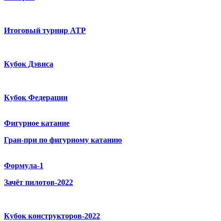
Итоговый турнир ATP
Кубок Дэвиса
Кубок Федерации
Фигурное катание
Гран-при по фигурному катанию
Формула-1
Зачёт пилотов-2022
Кубок конструкторов-2022