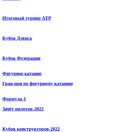
Итоговый турнир ATP
Кубок Дэвиса
Кубок Федерации
Фигурное катание
Гран-при по фигурному катанию
Формула-1
Зачёт пилотов-2022
Кубок конструкторов-2022