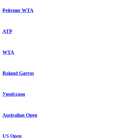
Рейтинг WTA
ATP
WTA
Roland Garros
Уимблдон
Australian Open
US Open