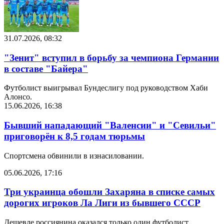
31.07.2026, 08:32
"Зенит" вступил в борьбу за чемпиона Германии
в составе "Байера"
Футболист выигрывал Бундеслигу под руководством Хаби
Алонсо.
15.06.2026, 16:38
Бывший нападающий "Валенсии" и "Севильи"
приговорён к 8,5 годам тюрьмы
Спортсмена обвинили в изнасиловании.
05.06.2026, 17:16
Три украинца обошли Захаряна в списке самых
дорогих игроков Ла Лиги из бывшего СССР
Дешевле россиянина оказался только один футболист.