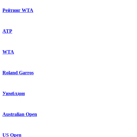
Рейтинг WTA
ATP
WTA
Roland Garros
Уимблдон
Australian Open
US Open