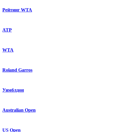
Рейтинг WTA
ATP
WTA
Roland Garros
Уимблдон
Australian Open
US Open