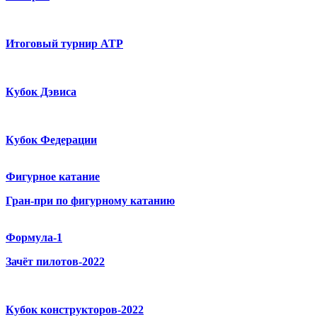
Итоговый турнир ATP
Кубок Дэвиса
Кубок Федерации
Фигурное катание
Гран-при по фигурному катанию
Формула-1
Зачёт пилотов-2022
Кубок конструкторов-2022