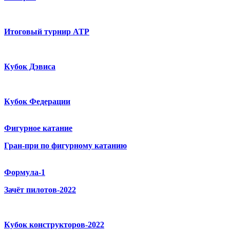
Итоговый турнир ATP
Кубок Дэвиса
Кубок Федерации
Фигурное катание
Гран-при по фигурному катанию
Формула-1
Зачёт пилотов-2022
Кубок конструкторов-2022