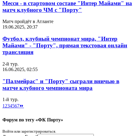
Месси - в стартовом составе "Интер Майами" на
матч клубного ЧМ с "Порту"
Матч пройдёт в Атланте
19.06.2025, 20:37
Футбол, клубный чемпионат мира, "Интер
Майами" - "Порту", прямая текстовая онлайн
трансляция
2-й тур.
16.06.2025, 02:55
"Палмейрас" и "Порту" сыграли вничью в
матче клубного чемпионата мира
1-й тур.
1
2
3
4
5
6
7
⏩
Форум по тегу «ФК Порту»
Войти или зарегистрироваться.