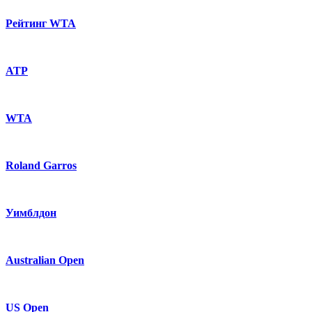
Рейтинг WTA
ATP
WTA
Roland Garros
Уимблдон
Australian Open
US Open