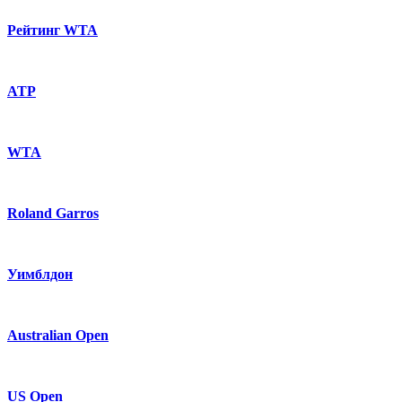
Рейтинг WTA
ATP
WTA
Roland Garros
Уимблдон
Australian Open
US Open