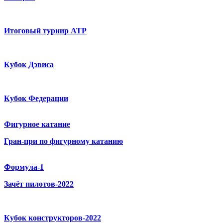
Итоговый турнир ATP
Кубок Дэвиса
Кубок Федерации
Фигурное катание
Гран-при по фигурному катанию
Формула-1
Зачёт пилотов-2022
Кубок конструкторов-2022