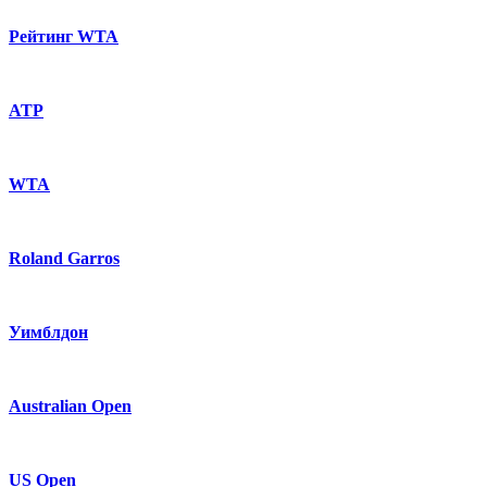
Рейтинг WTA
ATP
WTA
Roland Garros
Уимблдон
Australian Open
US Open