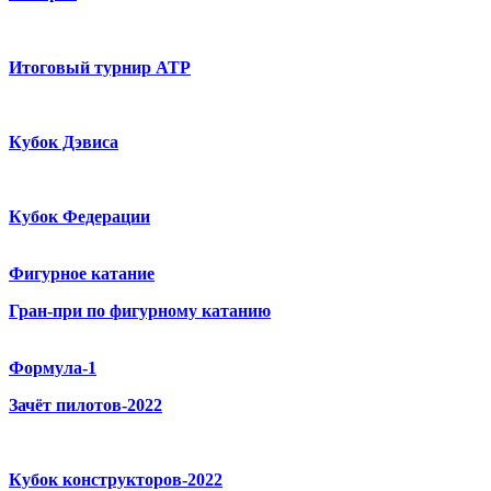
Итоговый турнир ATP
Кубок Дэвиса
Кубок Федерации
Фигурное катание
Гран-при по фигурному катанию
Формула-1
Зачёт пилотов-2022
Кубок конструкторов-2022