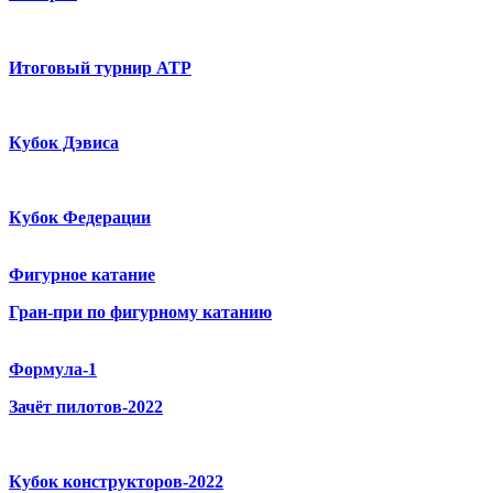
Итоговый турнир ATP
Кубок Дэвиса
Кубок Федерации
Фигурное катание
Гран-при по фигурному катанию
Формула-1
Зачёт пилотов-2022
Кубок конструкторов-2022