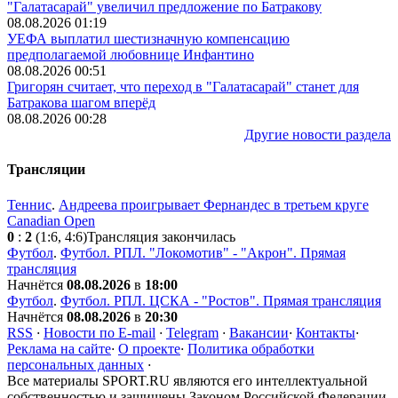
"Галатасарай" увеличил предложение по Батракову
08.08.2026 01:19
УЕФА выплатил шестизначную компенсацию
предполагаемой любовнице Инфантино
08.08.2026 00:51
Григорян считает, что переход в "Галатасарай" станет для
Батракова шагом вперёд
08.08.2026 00:28
Другие новости раздела
Трансляции
Теннис
.
Андреева проигрывает Фернандес в третьем круге
Canadian Open
0
:
2
(1:6, 4:6)
Трансляция закончилась
Футбол
.
Футбол. РПЛ. "Локомотив" - "Акрон". Прямая
трансляция
Начнётся
08.08.2026
в
18:00
Футбол
.
Футбол. РПЛ. ЦСКА - "Ростов". Прямая трансляция
Начнётся
08.08.2026
в
20:30
RSS
·
Новости по E-mail
·
Telegram
·
Вакансии
·
Контакты
·
Реклама на сайте
·
О проекте
·
Политика обработки
персональных данных
·
Все материалы SPORT.RU являются его интеллектуальной
собственностью и защищены Законом Российской Федерации