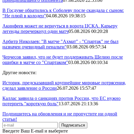
принципиального оппонента
07.08.2026 22:55:06
В Госдуме обратились к Соболеву после скандала с сыном:
"Не плюй в колодец"
04.08.2026 19:38:15
Акинфеев может не вернуться в ворота ЦСКА. Карьеру
легенды перечеркнул один матч
05.08.2026 00:20:28
Арбитр Николаев: "В матче "Ахмат" - "Спартак" не был
назначен очевидный пенальти"
03.08.2026 09:57:34
Черчесов заявил, что не будет поддерживать Шелию после
ошибки в матче со "Спартаком"
03.08.2026 00:10:34
Другие новости:
Историк, предсказавший крупнейшие мировые потрясения,
сделал заявление о России
26.07.2026 15:57:47
Каллас заявила о санкциях против России, что ЕС нужно
потерпеть "короткую боль"
13.07.2026 21:13:36
Подпишитесь на обновления и не пропустите ни одной
статьи!
Введите Ваш E-mail и выберите