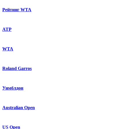
Рейтинг WTA
ATP
WTA
Roland Garros
Уимблдон
Australian Open
US Open