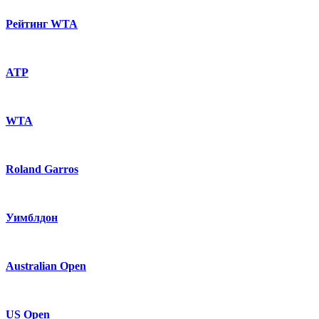
Рейтинг WTA
ATP
WTA
Roland Garros
Уимблдон
Australian Open
US Open