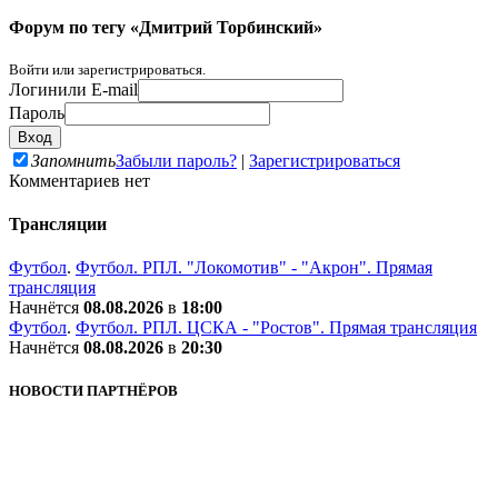
Форум по тегу «Дмитрий Торбинский»
Войти или зарегистрироваться.
Логин
или E-mail
Пароль
Запомнить
Забыли пароль?
|
Зарегистрироваться
Комментариев нет
Трансляции
Футбол
.
Футбол. РПЛ. "Локомотив" - "Акрон". Прямая
трансляция
Начнётся
08.08.2026
в
18:00
Футбол
.
Футбол. РПЛ. ЦСКА - "Ростов". Прямая трансляция
Начнётся
08.08.2026
в
20:30
НОВОСТИ ПАРТНЁРОВ