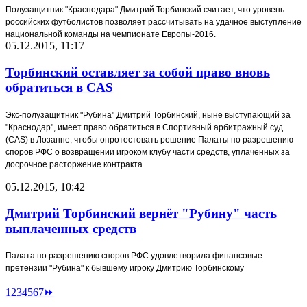
Полузащитник "Краснодара" Дмитрий Торбинский считает, что уровень
российских футболистов позволяет рассчитывать на удачное выступление
национальной команды на чемпионате Европы-2016.
05.12.2015, 11:17
Торбинский оставляет за собой право вновь
обратиться в CAS
Экс-полузащитник "Рубина" Дмитрий Торбинский, ныне выступающий за
"Краснодар", имеет право обратиться в Спортивный арбитражный суд
(CAS) в Лозанне, чтобы опротестовать решение Палаты по разрешению
споров РФС о возвращении игроком клубу части средств, уплаченных за
досрочное расторжение контракта
05.12.2015, 10:42
Дмитрий Торбинский вернёт "Рубину" часть
выплаченных средств
Палата по разрешению споров РФС удовлетворила финансовые
претензии "Рубина" к бывшему игроку Дмитрию Торбинскому
1
2
3
4
5
6
7
⏩