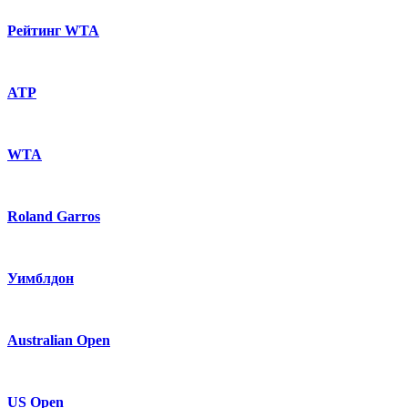
Рейтинг WTA
ATP
WTA
Roland Garros
Уимблдон
Australian Open
US Open