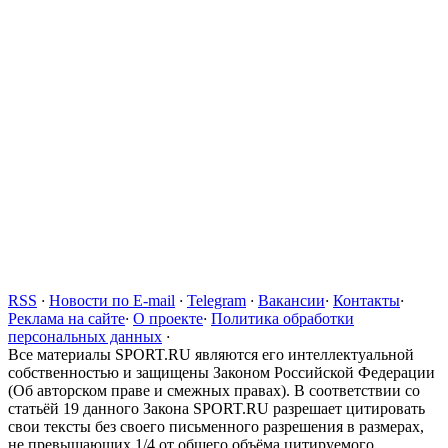
RSS
·
Новости по E-mail
·
Telegram
·
Вакансии
·
Контакты
·
Реклама на сайте
·
О проекте
·
Политика обработки
персональных данных
·
Все материалы SPORT.RU являются его интеллектуальной
собственностью и защищены Законом Российской Федерации
(Об авторском праве и смежных правах). В соответствии со
статьёй 19 данного Закона SPORT.RU разрешает цитировать
свои тексты без своего письменного разрешения в размерах,
не превышающих 1/4 от общего объёма цитируемого