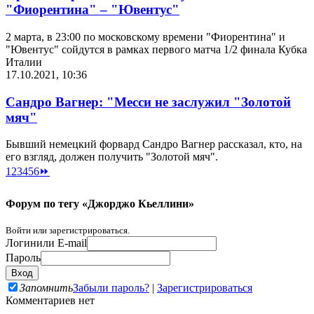
"Фиорентина" – "Ювентус"
2 марта, в 23:00 по московскому времени "Фиорентина" и
"Ювентус" сойдутся в рамках первого матча 1/2 финала Кубка
Италии
17.10.2021, 10:36
Сандро Вагнер: "Месси не заслужил "Золотой
мяч"
Бывший немецкий форвард Сандро Вагнер рассказал, кто, на
его взгляд, должен получить "Золотой мяч".
1
2
3
4
5
6
⏩
Форум по тегу «Джорджо Кьеллини»
Войти или зарегистрироваться.
Логин
или E-mail
Пароль
Запомнить
Забыли пароль?
|
Зарегистрироваться
Комментариев нет