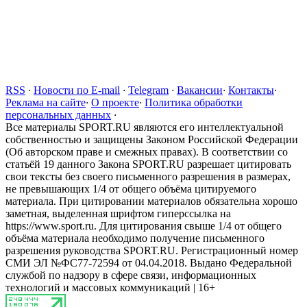
RSS
·
Новости по E-mail
·
Telegram
·
Вакансии
·
Контакты
·
Реклама на сайте
·
О проекте
·
Политика обработки
персональных данных
·
Все материалы SPORT.RU являются его интеллектуальной
собственностью и защищены Законом Российской Федерации
(Об авторском праве и смежных правах). В соответствии со
статьёй 19 данного Закона SPORT.RU разрешает цитировать
свои тексты без своего письменного разрешения в размерах,
не превышающих 1/4 от общего объёма цитируемого
материала. При цитировании материалов обязательна хорошо
заметная, выделенная шрифтом гиперссылка на
https://www.sport.ru. Для цитирования свыше 1/4 от общего
объёма материала необходимо получение письменного
разрешения руководства SPORT.RU. Регистрационный номер
СМИ ЭЛ №ФС77-72594 от 04.04.2018. Выдано Федеральной
службой по надзору в сфере связи, информационных
технологий и массовых коммуникаций | 16+