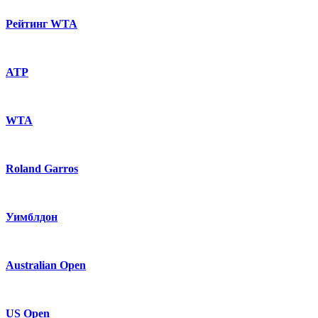
Рейтинг WTA
ATP
WTA
Roland Garros
Уимблдон
Australian Open
US Open