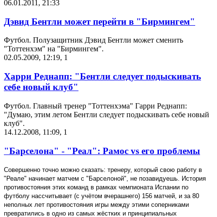
06.01.2011, 21:33
Дэвид Бентли может перейти в "Бирмингем"
Футбол. Полузащитник Дэвид Бентли может сменить
"Тоттенхэм" на "Бирмингем".
02.05.2009, 12:19
,
1
Харри Реднапп: "Бентли следует подыскивать
себе новый клуб"
Футбол. Главный тренер "Тоттенхэма" Гарри Реднапп:
"Думаю, этим летом Бентли следует подыскивать себе новый
клуб".
14.12.2008, 11:09
,
1
"Барселона" - "Реал": Рамос vs его проблемы
Совершенно точно можно сказать: тренеру, который свою работу в
"Реале" начинает матчем с "Барселоной", не позавидуешь. История
противостояния этих команд в рамках чемпионата Испании по
футболу нассчитывает (с учётом вчерашнего) 156 матчей, и за 80
неполных лет противостояния игры между этими соперниками
превратились в одно из самых жёстких и принципиальных