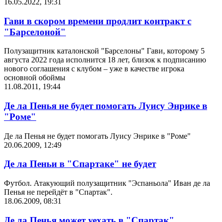
16.05.2022, 19:31
Гави в скором времени продлит контракт с
"Барселоной"
Полузащитник каталонской "Барселоны" Гави, которому 5
августа 2022 года исполнится 18 лет, близок к подписанию
нового соглашения с клубом – уже в качестве игрока
основной обоймы
11.08.2011, 19:44
Де ла Пенья не будет помогать Луису Энрике в
"Роме"
Де ла Пенья не будет помогать Луису Энрике в "Роме"
20.06.2009, 12:49
Де ла Пеньи в "Спартаке" не будет
Футбол. Атакующий полузащитник "Эспаньола" Иван де ла
Пенья не перейдёт в "Спартак".
18.06.2009, 08:31
Де ла Пенья может уехать в "Спартак"