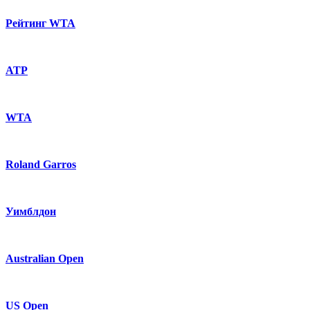
Рейтинг WTA
ATP
WTA
Roland Garros
Уимблдон
Australian Open
US Open