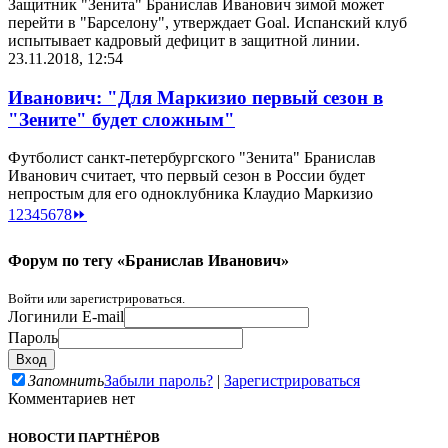
Защитник "Зенита" Бранислав Иванович зимой может
перейти в "Барселону", утверждает Goal. Испанский клуб
испытывает кадровый дефицит в защитной линии.
23.11.2018, 12:54
Иванович: "Для Маркизио первый сезон в
"Зените" будет сложным"
Футболист санкт-петербургского "Зенита" Бранислав
Иванович считает, что первый сезон в России будет
непростым для его одноклубника Клаудио Маркизио
1
2
3
4
5
6
7
8
⏩
Форум по тегу «Бранислав Иванович»
Войти или зарегистрироваться.
Логин
или E-mail
Пароль
Запомнить
Забыли пароль?
|
Зарегистрироваться
Комментариев нет
НОВОСТИ ПАРТНЁРОВ