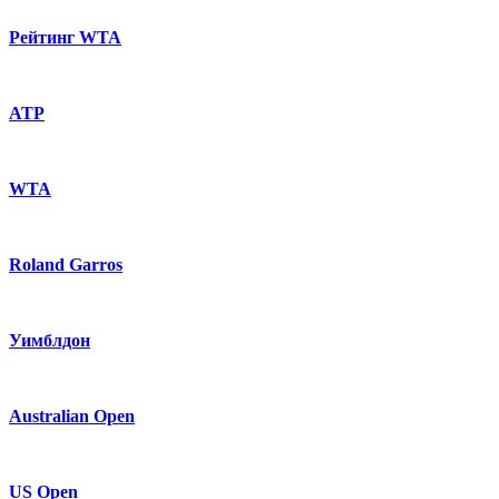
Рейтинг WTA
ATP
WTA
Roland Garros
Уимблдон
Australian Open
US Open