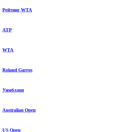
Рейтинг WTA
ATP
WTA
Roland Garros
Уимблдон
Australian Open
US Open