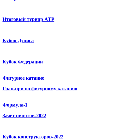
Итоговый турнир ATP
Кубок Дэвиса
Кубок Федерации
Фигурное катание
Гран-при по фигурному катанию
Формула-1
Зачёт пилотов-2022
Кубок конструкторов-2022