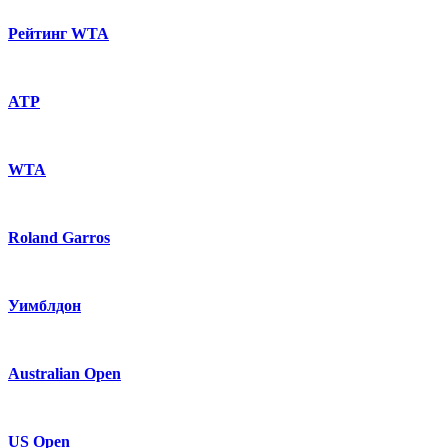
Рейтинг WTA
ATP
WTA
Roland Garros
Уимблдон
Australian Open
US Open