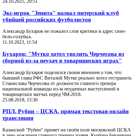
24.10.2025, 20:51
Экс-игрок "Зенита" назвал питерский клуб
убийцей российских футболистов
Александр Бухаров не пожалел слов критики в адрес сине-
бело-голубых.
11.10.2023, 11:54
Бухаров: "Мутко хотел уволить Черчесова из
сборной из-за неудач в товарищеских играх"
Александр Бухаров поделился своим мнением о том, что
бывший глава РФС Виталий Мутко реально хотел отстранить
Станислава Черчесова от должности главного тренера
национальной команды из-за неудачных выступлений в
товарищеских матчах перед ЧМ-2018.
25.08.2018, 15:30
РПЛ, Рубин – ЦСКА, прямая текстовая онлайн
трансляция
Казанский "Рубин" примет на своём поле московский ЦСКА
в день рождения главного тренера хозяев, Курбана Бекиевича