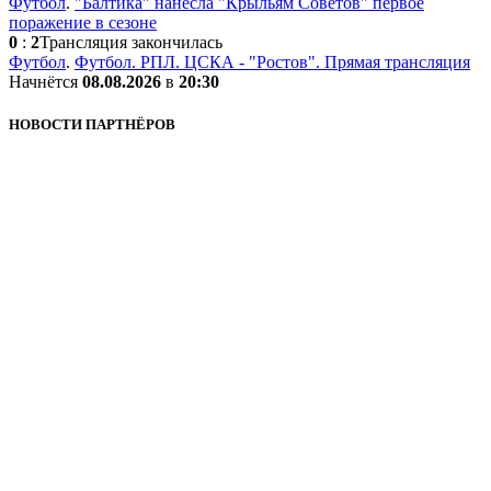
Футбол
.
"Балтика" нанесла "Крыльям Советов" первое
поражение в сезоне
0
:
2
Трансляция закончилась
Футбол
.
Футбол. РПЛ. ЦСКА - "Ростов". Прямая трансляция
Начнётся
08.08.2026
в
20:30
НОВОСТИ ПАРТНЁРОВ