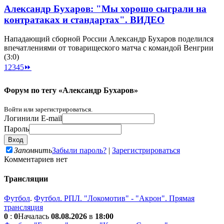
Александр Бухаров: "Мы хорошо сыграли на
контратаках и стандартах". ВИДЕО
Нападающий сборной России Александр Бухаров поделился
впечатлениями от товарищеского матча с командой Венгрии
(3:0)
1
2
3
4
5
⏩
Форум по тегу «Александр Бухаров»
Войти или зарегистрироваться.
Логин
или E-mail
Пароль
Запомнить
Забыли пароль?
|
Зарегистрироваться
Комментариев нет
Трансляции
Футбол
.
Футбол. РПЛ. "Локомотив" - "Акрон". Прямая
трансляция
0
:
0
Началась
08.08.2026
в
18:00