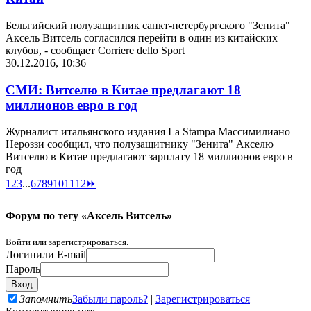
Бельгийский полузащитник санкт-петербургского "Зенита"
Аксель Витсель согласился перейти в один из китайских
клубов, - сообщает Corriere dello Sport
30.12.2016, 10:36
СМИ: Витселю в Китае предлагают 18
миллионов евро в год
Журналист итальянского издания La Stampa Массимилиано
Нероззи сообщил, что полузащитнику "Зенита" Акселю
Витселю в Китае предлагают зарплату 18 миллионов евро в
год
1
2
3
...
6
7
8
9
10
11
12
⏩
Форум по тегу «Аксель Витсель»
Войти или зарегистрироваться.
Логин
или E-mail
Пароль
Запомнить
Забыли пароль?
|
Зарегистрироваться