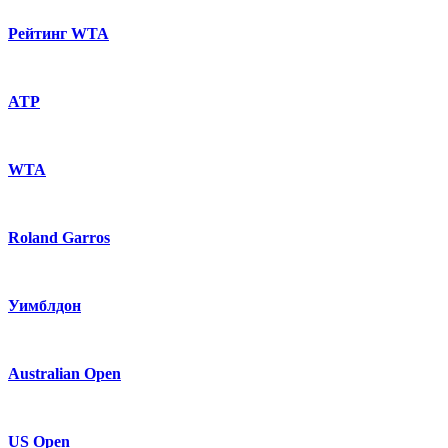
Рейтинг WTA
ATP
WTA
Roland Garros
Уимблдон
Australian Open
US Open