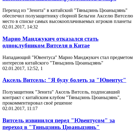
Переход из "Зенита" в китайский "Тяньцзинь Цюаньцзянь"
обеспечил полузащитнику сборной Бельгии Акселю Витселю
место в списке самых высокооплачиваемых игроков планеты
02.01.2017, 14:32
Марио Манджукич отказался стать
одноклубником Витселя в Китае
Нападающий "Ювентуса" Марио Манджукич стал предметом
интересов китайского "Тяньцзинь Цюаньцзянь"
02.01.2017, 12:52
,
1
Аксель Витсель: "Я буду болеть за "Ювентус"
Полузащитник "Зенита" Аксель Витсель, подписавший
контракт с китайским клубом "Тяньцзинь Цюаньцзянь",
прокомментировал своё решение
02.01.2017, 11:17
Витсель извинился перед "Ювентусом" за
переход в "Тяньцзинь Цюаньцзянь"