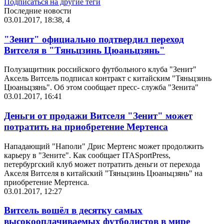
Подписаться на другие теги
Последние новости
03.01.2017, 18:38
,
4
"Зенит" официально подтвердил переход
Витселя в "Тяньцзинь Цюаньцзянь"
Полузащитник российского футбольного клуба "Зенит"
Аксель Витсель подписал контракт с китайским "Тяньцзинь
Цюаньцзянь". Об этом сообщает пресс- служба "Зенита"
03.01.2017, 16:41
Деньги от продажи Витселя "Зенит" может
потратить на приобретение Мертенса
Нападающий "Наполи" Дрис Мертенс может продолжить
карьеру в "Зените". Как сообщает ITASportPress,
петербургский клуб может потратить деньги от перехода
Акселя Витселя в китайский "Тяньцзинь Цюаньцзянь" на
приобретение Мертенса.
03.01.2017, 12:27
Витсель вошёл в десятку самых
высокооплачиваемых футболистов в мире