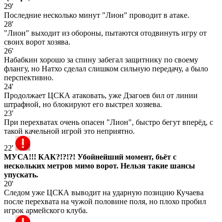
29'
Последние несколько минут "Лион" проводит в атаке.
28'
"Лион" выходит из обороны, пытаются отодвинуть игру от
своих ворот хозява.
26'
Набабкин хорошо за спину забегал защитнику по своему
флангу, но Натхо сделал слишком сильную передачу, а было
перспективно.
24'
Продолжает ЦСКА атаковать, уже Дзагоев бил от линии
штрафной, но блокируют его выстрел хозяева.
23'
При перехватах очень опасен "Лион", быстро бегут вперёд, с
такой качельной игрой это неприятно.
22'
МУСА!!! КАК?!?!?! Убойнейший момент, бьёт с
нескольких метров мимо ворот. Нельзя такие шансы
упускать.
20'
Следом уже ЦСКА выводит на ударную позицию Кучаева
после перехвата на чужой половине поля, но плохо пробил
игрок армейского клуба.