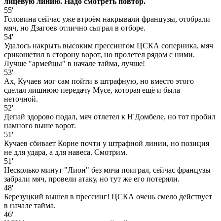
лицевую линию. Надо смотреть повтор.
55'
Головина сейчас уже втроём накрывали французы, отобрали
мяч, но Дзагоев отлично сыграл в отборе.
54'
Удалось накрыть высоким прессингом ЦСКА соперника, мяч
срикошетил в сторону ворот, но пролетел рядом с ними.
Лучше "армейцы" в начале тайма, лучше!
53'
Ах, Кучаев мог сам пойти в штрафную, но вместо этого
сделал лишнюю передачу Мусе, которая ещё и была
неточной.
52'
Депай здорово подал, мяч отлетел к Н'Домбеле, но тот пробил
намного выше ворот.
51'
Кучаев сбивает Корне почти у штрафной линии, но позиция
не для удара, а для навеса. Смотрим.
51'
Несколько минут "Лион" без мяча поиграл, сейчас французы
забрали мяч, провели атаку, но тут же его потеряли.
48'
Березуцкий вышел в прессинг! ЦСКА очень смело действует
в начале тайма.
46'