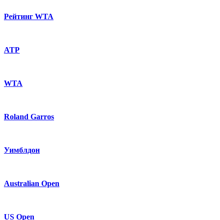
Рейтинг WTA
ATP
WTA
Roland Garros
Уимблдон
Australian Open
US Open