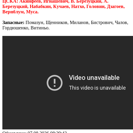
ЦСКА: Акинфеев, Игнашевич, В. Березуцкий, А.
Березуцкий, Набабкин, Кучаев, Натхо, Головин, Дзагоев,
Вернблум, Муса.
Запасные:
Помазун, Щенников, Миланов, Бистрович, Чалов,
Гордюшенко, Витиньо.