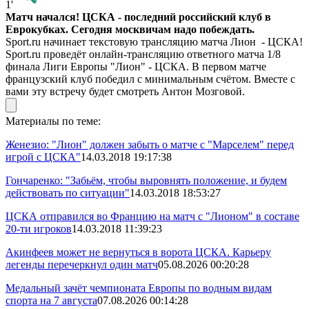
1'
Матч начался! ЦСКА - последний российский клуб в
Еврокубках. Сегодня москвичам надо побеждать.
Sport.ru начинает текстовую трансляцию матча Лион - ЦСКА!
Sport.ru проведёт онлайн-трансляцию ответного матча 1/8
финала Лиги Европы "Лион" - ЦСКА. В первом матче
французский клуб победил с минимальным счётом. Вместе с
вами эту встречу будет смотреть Антон Мозговой.
Материалы по теме:
Женезио: "Лион" должен забыть о матче с "Марселем" перед
игрой с ЦСКА"
14.03.2018 19:17:38
Гончаренко: "Забьём, чтобы выровнять положение, и будем
действовать по ситуации"
14.03.2018 18:53:27
ЦСКА отправился во Францию на матч с "Лионом" в составе
20-ти игроков
14.03.2018 11:39:23
Акинфеев может не вернуться в ворота ЦСКА. Карьеру
легенды перечеркнул один матч
05.08.2026 00:20:28
Медальный зачёт чемпионата Европы по водным видам
спорта на 7 августа
07.08.2026 00:14:28