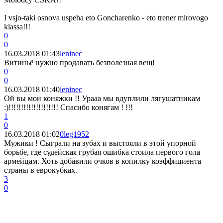
I vsjo-taki osnova uspeha eto Goncharenko - eto trener mirovogo
klassa!!!
0
0
16.03.2018 01:43
leninec
Витиньё нужно продавать безполезная вещ!
0
0
16.03.2018 01:40
leninec
Ой вы мои коняжки !! Урааа мы вдуплили лягушатникам
:)!!!!!!!!!!!!!!!!!!!! Спасибо конягам ! !!!
1
0
16.03.2018 01:02
0leg1952
Мужики ! Сыграли на зубах и выстояли в этой упорной
борьбе, где судейская грубая ошибка стоила первого гола
армейцам. Хоть добавили очков в копилку коэффициента
страны в еврокубках.
3
0