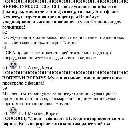
ГООООООООООООООООООООООООООООООООООООО
ВЕРНБЛУМ!!!! 3-1!!! 3-1!!!! После углового ошибаются
французы, мяч отлетает к Дзагоеву, тот пасует на фланг
Кучаеву, следует прострел в центр, а Вернблум
хладнокровно в касание пробивает в угол без шансов для
голкипера!
62'
Эх, Муса один в один вываливался на последнего защитника,
но выбил мяч в подкате игрок "Лиона".
61'
ЦСКА продолжает атаковать, действительно, надо идти
вперёд, мало ли чего там судьи опять надумают.
60'
1
:
2
Ахмед Муса
ГООООООООООООООООООООООООООООООООООООО
ВОПРЕКИ ВСЕМУ!! Муса протыкает мяч в ворота после
прострела с фланга!
59'
Мяч действительно ушёл за лицевую линию, судья просто
проморгал этот эпизод, кошмар конечно, помощник судьи за
воротами проигнорировал момент.
58'
1
:
1
Максвел Корне
ГОООООЛ, "Лион" забивает, 1:1. Корне отправляет мяч в
ворота. Есть подозрение, что мяч там ранее ушёл за