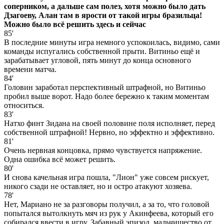
соперником, а дальше сам полез, хотя можно было дать
Дзагоеву, Алан там в ярости от такой игры бразильца!
Можно было всё решить здесь и сейчас
85'
В последние минуты игра немного успокоилась, видимо, сами
команды испугались собственной прыти. Витиньо ещё и
зарабатывает угловой, пять минут до конца основного
времени матча.
84'
Головин заработал перспективный штрафной, но Витиньо
пробил выше ворот. Надо более бережно к таким моментам
относиться.
83'
Натхо финт Зидана на своей половине поля исполняет, перед
собственной штрафной! Нервно, но эффектно и эффективно.
81'
Очень нервная концовка, прямо чувствуется напряжение.
Одна ошибка всё может решить.
80'
И снова качельная игра пошла, "Лион" уже совсем рискует,
никого сзади не оставляет, но и остро атакуют хозяева.
78'
Нет, Мариано не за разговоры получил, а за то, что головой
попытался вытолкнуть мяч из рук у Акинфеева, который его
собирался ввести в игру. Забавный эпизод, мальчишество от