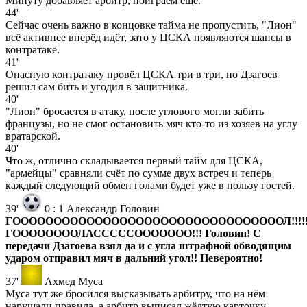
Минуту добавляет арбитр, поиграем ещё.
44'
Сейчас очень важно в концовке тайма не пропустить, "Лион"
всё активнее вперёд идёт, зато у ЦСКА появляются шансы в
контратаке.
41'
Опасную контратаку провёл ЦСКА три в три, но Дзагоев
решил сам бить и угодил в защитника.
40'
"Лион" бросается в атаку, после углового могли забить
французы, но не смог остановить мяч кто-то из хозяев на углу
вратарской.
40'
Что ж, отлично складывается первый тайм для ЦСКА,
"армейцы" сравняли счёт по сумме двух встреч и теперь
каждый следующий обмен голами будет уже в пользу гостей.
39'
0
:
1
Александр Головин
ГОООООООООООООООООООООООООООООООООЛ!!!!
ГООООООООЛАСССССООООООО!!! Головин! С
передачи Дзагоева взял да и с угла штрафной обводящим
ударом отправил мяч в дальний угол!! Невероятно!
37'
Ахмед Муса
Муса тут же бросился высказывать арбитру, что на нём
нарушали правила, а арбитр выписал жёлтую карточку