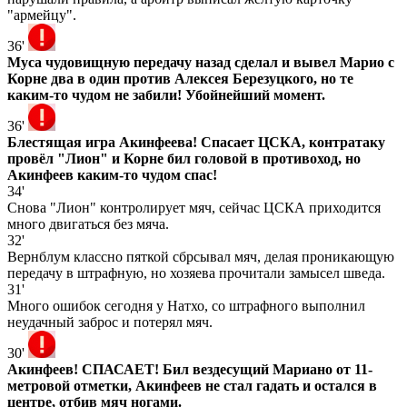
"армейцу".
36'
Муса чудовищную передачу назад сделал и вывел Марио с
Корне два в один против Алексея Березуцкого, но те
каким-то чудом не забили! Убойнейший момент.
36'
Блестящая игра Акинфеева! Спасает ЦСКА, контратаку
провёл "Лион" и Корне бил головой в противоход, но
Акинфеев каким-то чудом спас!
34'
Снова "Лион" контролирует мяч, сейчас ЦСКА приходится
много двигаться без мяча.
32'
Вернблум классно пяткой сбрсывал мяч, делая проникающую
передачу в штрафную, но хозяева прочитали замысел шведа.
31'
Много ошибок сегодня у Натхо, со штрафного выполнил
неудачный заброс и потерял мяч.
30'
Акинфеев! СПАСАЕТ! Бил вездесущий Мариано от 11-
метровой отметки, Акинфеев не стал гадать и остался в
центре, отбив мяч ногами.