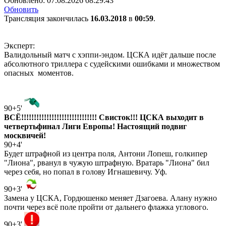
Обновлено:
07.08.2026 08:29:43
Обновить
Трансляция закончилась
16.03.2018
в
00:59
.
Эксперт:
Валидольный матч с хэппи-эндом. ЦСКА идёт дальше после
абсолютного триллера с судейскими ошибками и множеством
опасных моментов.
90+5'
ВСЁ!!!!!!!!!!!!!!!!!!!!!!!!!!!!!! Свисток!!! ЦСКА выходит в
четвертьфинал Лиги Европы! Настоящий подвиг
москвичей!
90+4'
Будет штрафной из центра поля, Антони Лопеш, голкипер
"Лиона", рванул в чужую штрафную. Вратарь "Лиона" бил
через себя, но попал в голову Игнашевичу. Уф.
90+3'
Замена у ЦСКА, Гордюшенко меняет Дзагоева. Алану нужно
почти через всё поле пройти от дальнего флажка углового.
90+3'