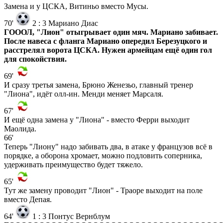
Замена и у ЦСКА, Витиньо вместо Мусы.
70'
2
:
3
Мариано Диас
ГОООЛ, "Лион" отыгрывает один мяч. Мариано забивает.
После навеса с фланга Мариано опередил Березуцкого и
расстрелял ворота ЦСКА. Нужен армейцам ещё один гол
для спокойствия.
69'
И сразу третья замена, Брюно Женезьо, главный тренер
"Лиона", идёт олл-ин. Менди меняет Марсаля.
67'
И ещё одна замена у "Лиона" - вместо Ферри выходит
Маолида.
66'
Теперь "Лиону" надо забивать два, в атаке у французов всё в
порядке, а оборона хромает, можно подловить соперника,
удерживать преимущество будет тяжело.
65'
Тут же замену проводит "Лион" - Траоре выходит на поле
вместо Депая.
64'
1
:
3
Понтус Вернблум