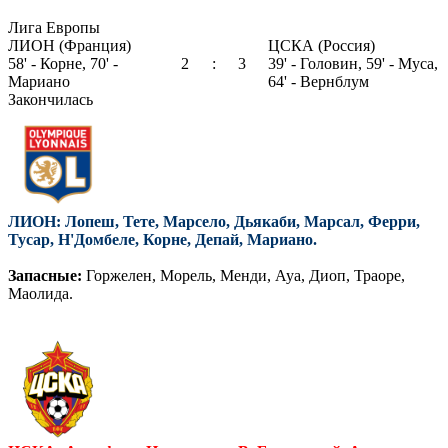
Лига Европы
ЛИОН (Франция)
ЦСКА (Россия)
58' - Корне, 70' -
2
:
3
39' - Головин, 59' - Муса,
Мариано
64' - Вернблум
Закончилась
ЛИОН: Лопеш, Тете, Марсело, Дьякаби, Марсал, Ферри,
Тусар, Н'Домбеле, Корне, Депай, Мариано.
Запасные:
Горжелен, Морель, Менди, Ауа, Диоп, Траоре,
Маолида.