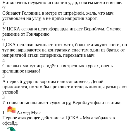
Натхо очень неудачно исполнил удар, совсем мимо и выше.
9'
Сбивают Головина в метре от штрафной, жаль, что мяч
установлен на углу, а не прямо напротив ворот.
7'
У ЦСКА сегодня центрфорварда играет Вернблум. Смелое
решение от Гончаренко.
6'
ЦСКА неплохо начинает этот матч, больше атакуют гости, но
тут же нарываются на контратаку, спас там один из братье от
неприятной атаки соперника, перехватив мяч.
4'
С первых минут игра идёт на встречных курсах, очень
зрелищное начало!
3'
А первый удар по воротам наносят хозяева, Депай
приложился, но там был рикошет и теперь лионцы разыграют
угловой.
3'
И снова останавливает судья игру, Вернблум фолит в атаке.
1'
Ахмед Муса
Первое атакующее действие за ЦСКА - Муса забрался в
офсайд.