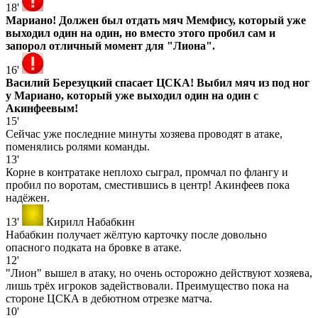
18'
Мариано! Должен был отдать мяч Мемфису, который уже
выходил один на один, но вместо этого пробил сам и
запорол отличный момент для "Лиона".
16'
Василий Березуцкий спасает ЦСКА! Выбил мяч из под ног
у Мариано, который уже выходил один на один с
Акинфеевым!
15'
Сейчас уже последние минуты хозяева проводят в атаке,
поменялись ролями команды.
13'
Корне в контратаке неплохо сыграл, промчал по флангу и
пробил по воротам, сместившись в центр! Акинфеев пока
надёжен.
13'
Кирилл Набабкин
Набабкин получает жёлтую карточку после довольно
опасного подката на бровке в атаке.
12'
"Лион" вышел в атаку, но очень осторожно действуют хозяева,
лишь трёх игроков задействовали. Преимущество пока на
стороне ЦСКА в дебютном отрезке матча.
10'