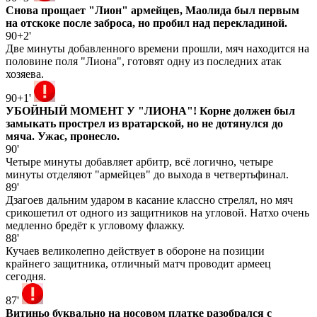
Снова прощает "Лион" армейцев, Маолида был первым
на отскоке после заброса, но пробил над перекладиной.
90+2'
Две минуты добавленного времени прошли, мяч находится на
половине поля "Лиона", готовят одну из последних атак
хозяева.
90+1'
УБОЙНЫЙ МОМЕНТ У "ЛИОНА"! Корне должен был
замыкать прострел из вратарской, но не дотянулся до
мяча. Ужас, пронесло.
90'
Четыре минуты добавляет арбитр, всё логично, четыре
минуты отделяют "армейцев" до выхода в четвертьфинал.
89'
Дзагоев дальним ударом в касание классно стрелял, но мяч
срикошетил от одного из защитников на угловой. Натхо очень
медленно бредёт к угловому флажку.
88'
Кучаев великолепно действует в обороне на позиции
крайнего защитника, отличный матч проводит армеец
сегодня.
87'
Витиньо буквально на носовом платке разобрался с