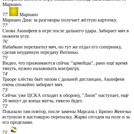
Мариано.
77'
Мариано
Мариано Диас за разговоры получает жёлтую карточку.
77'
Снова Акинфеев в игре после дальнего удара. Забирает мяч в
нижнем углу.
76'
Набабкин перехватил мяч, но тут же отдал его сопернику,
сделав неудачную передачу Витиньо.
75'
Видно, что прижимаются сейчас "армейцы", рано ещё время
тянуть, нужно налаживать контригру.
74'
Траоре хлёстко бьёт низом с дальней дистанции, Акинфеев
очень спокойно забирает мяч.
73'
Сейчас уже ЦСКА отходит в оборону, "Лион" наступает, ещё
20 минут до конца матча, тяжело будет.
72'
Показали там повтор, после замены Марсаль с Брюно Женезьо
вступили в настоящую перепалку. Жарко сегодня на поле и за
его пределами.
71'