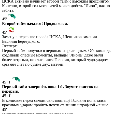
ЦСКА активно начинает второй тайм с высоким прессингом.
Конечно, второй гол москвичей может добить "Лион", важно
забить.
45'
Второй тайм начался! Продолжаем.
45'
Замену в перерыве провёл ЦСКА, Щенников заменил
Василия Березуцкого.
Эксперт:
Первый тайм получился нервным и зрелищным. Обе команды
создавали опасные моменты, выпады "Лиона" даже были
более острыми, но отличился Головин, который чудо-ударом
сравнял счёт по сумме двух матчей.
45+1'
Первый тайм завершён, пока 1:1. Звучит свисток на
перерыв.
45+1'
В концовке перед самым свистком ещё Головин попытался
красивым ударом пробить почти от линии штрафной - выше.
45'