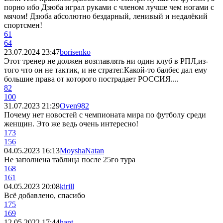
порно ибо Дзюба играл руками с членом лучше чем ногами с
мячом! Дзюба абсолютно бездарный, ленивый и недалёкий
спортсмен!
61
64
23.07.2024 23:47
borisenko
Этот тренер не должен возглавлять ни один клуб в РПЛ,из-
того что он не тактик, и не стратег.Какой-то балбес дал ему
большие права от которого пострадает РОССИЯ....
82
100
31.07.2023 21:29
Oven982
Почему нет новостей с чемпионата мира по футболу среди
женщин. Это же ведь очень интересно!
173
156
04.05.2023 16:13
MoyshaNatan
Не заполнена таблица после 25го тура
168
161
04.05.2023 20:08
kirill
Всё добавлено, спасибо
175
169
12.05.2022 17:44
hant