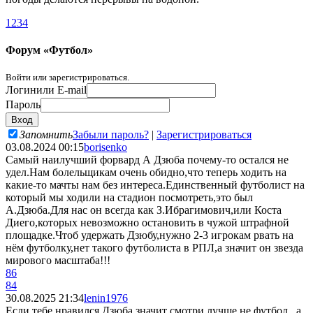
1
2
3
4
Форум «Футбол»
Войти или зарегистрироваться.
Логин
или E-mail
Пароль
Запомнить
Забыли пароль?
|
Зарегистрироваться
03.08.2024 00:15
borisenko
Самый наилучший форвард А Дзюба почему-то остался не
удел.Нам болельщикам очень обидно,что теперь ходить на
какие-то мачты нам без интереса.Единственный футболист на
который мы ходили на стадион посмотреть,это был
А.Дзюба.Для нас он всегда как З.Ибрагимович,или Коста
Диего,которых невозможно остановить в чужой штрафной
площадке.Чтоб удержать Дзюбу,нужно 2-3 игрокам рвать на
нём футболку,нет такого футболиста в РПЛ,а значит он звезда
мирового масштаба!!!
86
84
30.08.2025 21:34
lenin1976
Если тебе нравился Дзюба значит смотри лучше не футбол , а