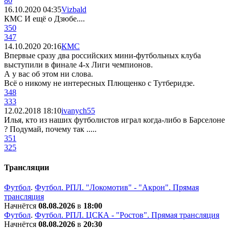
80
16.10.2020 04:35
Vizbald
КМС И ещё о Дзюбе....
350
347
14.10.2020 20:16
КМС
Впервые сразу два российских мини-футбольных клуба
выступили в финале 4-х Лиги чемпионов.
А у вас об этом ни слова.
Всё о никому не интересных Плющенко с Тутберидзе.
348
333
12.02.2018 18:10
ivanych55
Илья, кто из наших футболистов играл когда-либо в Барселоне
? Подумай, почему так .....
351
325
Трансляции
Футбол
.
Футбол. РПЛ. "Локомотив" - "Акрон". Прямая
трансляция
Начнётся
08.08.2026
в
18:00
Футбол
.
Футбол. РПЛ. ЦСКА - "Ростов". Прямая трансляция
Начнётся
08.08.2026
в
20:30