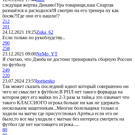
следущая жертва Динамо!Ура товарищи,наш Спартак
разошёлся и расходился!Я смотрю на его тренера ну как
босяк?!Где они его нашли!?
212
201
24.12.2021 19:25
Zuka_62
Если только по рукоблудству...
290
258
23.12.2021 09:00
NeMo_YT
Я считаю, что Дзюба не достоин тренировать сборную России
по футболу
249
220
23.07.2024 23:55
borisenko
Так может сказать последний идиот который совершенно ни
чего не смыслит в футболе.В РПЛ нет такого форварда на
котором рвут его майки по 2-3 раза за тайм,а это означает что
такого КЛАССНОГО игрока больше ни как не удержать
нескольким защитникам...Многие болельщики только и
ходили на матчи где присутствовал Артём,а если его не
было,то все мы уходили с матчаи без интереса смотреть на
футбол где нет настоящего игрока.....
80