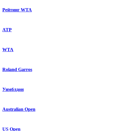
Рейтинг WTA
ATP
WTA
Roland Garros
Уимблдон
Australian Open
US Open