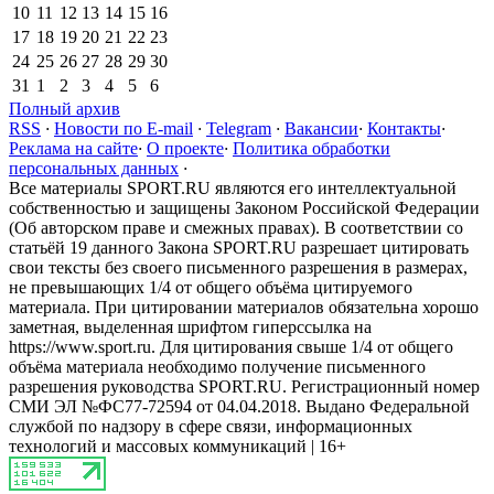
10
11
12
13
14
15
16
17
18
19
20
21
22
23
24
25
26
27
28
29
30
31
1
2
3
4
5
6
Полный архив
RSS
·
Новости по E-mail
·
Telegram
·
Вакансии
·
Контакты
·
Реклама на сайте
·
О проекте
·
Политика обработки
персональных данных
·
Все материалы SPORT.RU являются его интеллектуальной
собственностью и защищены Законом Российской Федерации
(Об авторском праве и смежных правах). В соответствии со
статьёй 19 данного Закона SPORT.RU разрешает цитировать
свои тексты без своего письменного разрешения в размерах,
не превышающих 1/4 от общего объёма цитируемого
материала. При цитировании материалов обязательна хорошо
заметная, выделенная шрифтом гиперссылка на
https://www.sport.ru. Для цитирования свыше 1/4 от общего
объёма материала необходимо получение письменного
разрешения руководства SPORT.RU. Регистрационный номер
СМИ ЭЛ №ФС77-72594 от 04.04.2018. Выдано Федеральной
службой по надзору в сфере связи, информационных
технологий и массовых коммуникаций | 16+