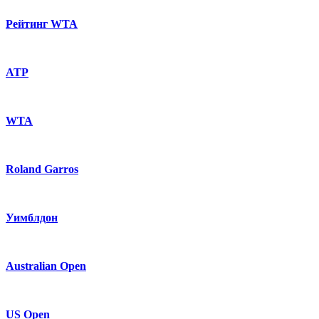
Рейтинг WTA
ATP
WTA
Roland Garros
Уимблдон
Australian Open
US Open