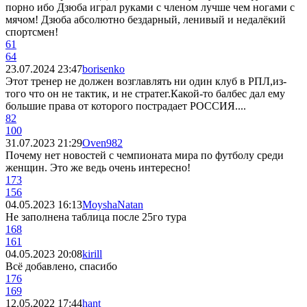
порно ибо Дзюба играл руками с членом лучше чем ногами с
мячом! Дзюба абсолютно бездарный, ленивый и недалёкий
спортсмен!
61
64
23.07.2024 23:47
borisenko
Этот тренер не должен возглавлять ни один клуб в РПЛ,из-
того что он не тактик, и не стратег.Какой-то балбес дал ему
большие права от которого пострадает РОССИЯ....
82
100
31.07.2023 21:29
Oven982
Почему нет новостей с чемпионата мира по футболу среди
женщин. Это же ведь очень интересно!
173
156
04.05.2023 16:13
MoyshaNatan
Не заполнена таблица после 25го тура
168
161
04.05.2023 20:08
kirill
Всё добавлено, спасибо
176
169
12.05.2022 17:44
hant