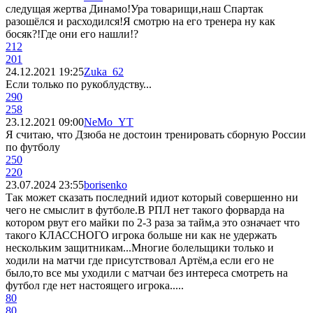
следущая жертва Динамо!Ура товарищи,наш Спартак
разошёлся и расходился!Я смотрю на его тренера ну как
босяк?!Где они его нашли!?
212
201
24.12.2021 19:25
Zuka_62
Если только по рукоблудству...
290
258
23.12.2021 09:00
NeMo_YT
Я считаю, что Дзюба не достоин тренировать сборную России
по футболу
250
220
23.07.2024 23:55
borisenko
Так может сказать последний идиот который совершенно ни
чего не смыслит в футболе.В РПЛ нет такого форварда на
котором рвут его майки по 2-3 раза за тайм,а это означает что
такого КЛАССНОГО игрока больше ни как не удержать
нескольким защитникам...Многие болельщики только и
ходили на матчи где присутствовал Артём,а если его не
было,то все мы уходили с матчаи без интереса смотреть на
футбол где нет настоящего игрока.....
80
80