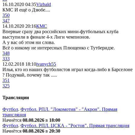
16.10.2020 04:35
Vizbald
КМС И ещё о Дзюбе....
350
347
14.10.2020 20:16
КМС
Впервые сразу два российских мини-футбольных клуба
выступили в финале 4-х Лиги чемпионов.
А у вас об этом ни слова.
Всё о никому не интересных Плющенко с Тутберидзе.
348
333
12.02.2018 18:10
ivanych55
Илья, кто из наших футболистов играл когда-либо в Барселоне
? Подумай, почему так .....
351
325
Трансляции
Футбол
.
Футбол. РПЛ. "Локомотив" - "Акрон". Прямая
трансляция
Начнётся
08.08.2026
в
18:00
Футбол
.
Футбол. РПЛ. ЦСКА - "Ростов". Прямая трансляция
Начнётся
08.08.2026
в
20:30