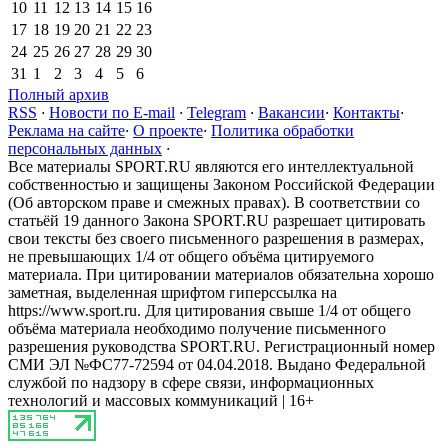
10
11
12
13
14
15
16
17
18
19
20
21
22
23
24
25
26
27
28
29
30
31
1
2
3
4
5
6
Полный архив
RSS
·
Новости по E-mail
·
Telegram
·
Вакансии
·
Контакты
·
Реклама на сайте
·
О проекте
·
Политика обработки
персональных данных
·
Все материалы SPORT.RU являются его интеллектуальной
собственностью и защищены Законом Российской Федерации
(Об авторском праве и смежных правах). В соответствии со
статьёй 19 данного Закона SPORT.RU разрешает цитировать
свои тексты без своего письменного разрешения в размерах,
не превышающих 1/4 от общего объёма цитируемого
материала. При цитировании материалов обязательна хорошо
заметная, выделенная шрифтом гиперссылка на
https://www.sport.ru. Для цитирования свыше 1/4 от общего
объёма материала необходимо получение письменного
разрешения руководства SPORT.RU. Регистрационный номер
СМИ ЭЛ №ФС77-72594 от 04.04.2018. Выдано Федеральной
службой по надзору в сфере связи, информационных
технологий и массовых коммуникаций | 16+