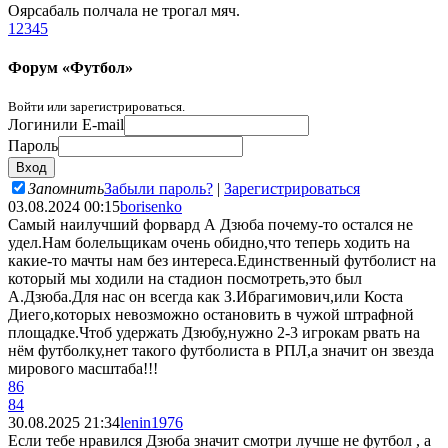
Оярсабаль полчала не трогал мяч.
1
2
3
4
5
Форум «Футбол»
Войти или зарегистрироваться.
Логин
или E-mail
Пароль
Запомнить
Забыли пароль?
|
Зарегистрироваться
03.08.2024 00:15
borisenko
Самый наилучший форвард А Дзюба почему-то остался не
удел.Нам болельщикам очень обидно,что теперь ходить на
какие-то мачты нам без интереса.Единственный футболист на
который мы ходили на стадион посмотреть,это был
А.Дзюба.Для нас он всегда как З.Ибрагимович,или Коста
Диего,которых невозможно остановить в чужой штрафной
площадке.Чтоб удержать Дзюбу,нужно 2-3 игрокам рвать на
нём футболку,нет такого футболиста в РПЛ,а значит он звезда
мирового масштаба!!!
86
84
30.08.2025 21:34
lenin1976
Если тебе нравился Дзюба значит смотри лучше не футбол , а